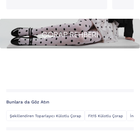
Bunlara da Göz Atın
Şekillendiren Toparlayıcı Külotlu Çorap
Fit15 Külotlu Çorap
İnce 