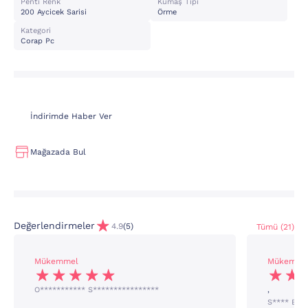
Penti Renk
Kumaş Tipi
200 Aycicek Sarisi
Örme
Kategori
Corap Pc
İndirimde Haber Ver
Mağazada Bul
Değerlendirmeler
4.9
(5)
Tümü (21)
Mükemmel
Mükemme
O*********** S****************
,
S**** E**