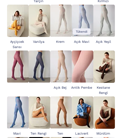
Tarçın
Kırmızı
Tükendi
Ayçiçcek
Vanilya
Krem
Açık Mavi
Açık Yeşil
Sarısı
Açık Bej
Antik Pembe
Kestane
Rengi
Mavi
Ten Rengi
Ten
Lacivert
Mürdüm