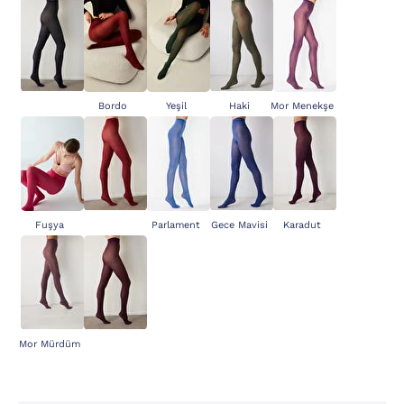
Bordo
Yeşil
Haki
Mor Menekşe
Fuşya
Parlament
Gece Mavisi
Karadut
Mor Mürdüm