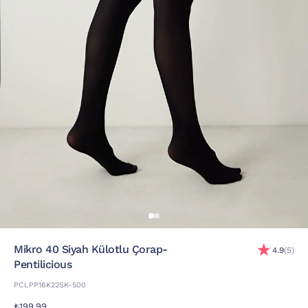
Mikro 40 Siyah Külotlu Çorap-
4.9
(5)
Pentilicious
PCLPP16K22SK-500
₺199,99