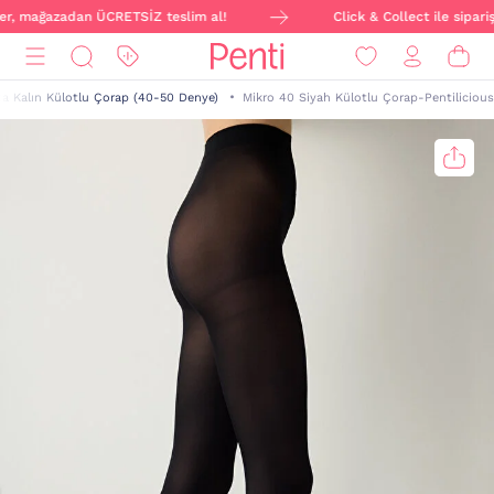
er, mağazadan ÜCRETSİZ teslim al!
Click & Collect ile sipariş
ta Kalın Külotlu Çorap (40-50 Denye)
Mikro 40 Siyah Külotlu Çorap-Pentilicious