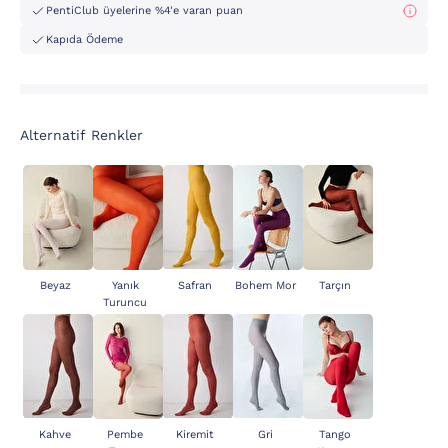
PentiClub üyelerine %4'e varan puan
Kapıda Ödeme
Alternatif Renkler
Beyaz
Yanık
Safran
Bohem Mor
Tarçın
Turuncu
Kahve
Pembe
Kiremit
Gri
Tango