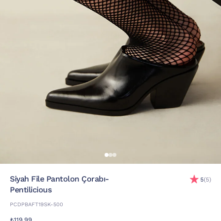
Siyah File Pantolon Çorabı-
5
(5)
Pentilicious
PCDPBAFT19SK-500
₺119,99