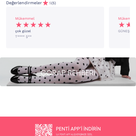
Değerlendirmeler
5
(5)
Mükemmel
Mükemme
çok güzel
GÜNEŞ ŞE
T**** Ş**