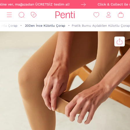
nline ver, mağazadan ÜCRETSİZ teslim al!
Click & Collect ile s
lotlu Çorap
20Den İnce Külotlu Çorap
Pratik Burnu Açılabilen Külotlu Çorap