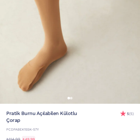
Pratik Burnu Açılabilen Külotlu
5
(5)
Çorap
PCDPABEK15SK-57Y
₺114,99
₺49,99