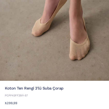
Koton Ten Rengi 3'lü Suba Çorap
PCPP43FF25IY-57
₺299,99