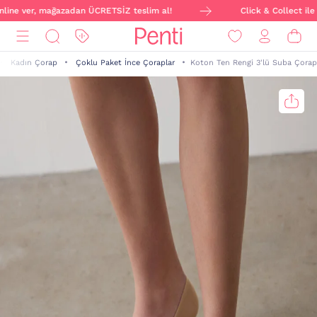
nline ver, mağazadan ÜCRETSİZ teslim al!
Click & Collect ile s
Kadın Çorap
Çoklu Paket İnce Çoraplar
Koton Ten Rengi 3'lü Suba Çorap