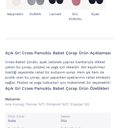
Marşmelov
DUMAN
Lacivert
GUL
Siyah
KURUSU
Açık Gri Cross Pamuklu Babet Çorap Ürün Açıklaması
Cross Babet Çorabı, ayak üstünde çapraz bantlarıyla dikkat
çeken bu çorap, pilates ve yoga için idealdir. Altı kaydırmaz
özelliği sayesinde rahat bir kullanım sunar. Hem şık hem de
pratik olan bu çorap, spor yaparken ayaklarının rahat etmesini
sağlar. Pilates ve yoga tutkunları için mükemmel bir seçenektir!
Açık Gri Cross Pamuklu Babet Çorap Ürün Özellikleri
Malzeme
Ana Kumaş:
Pamuk %71, Poli̇ami̇d %27, Elastan %2
Ürün Cinsi
Desen
Suba
Düz