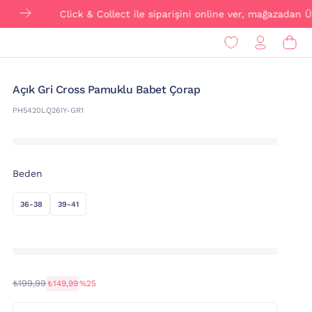
Click & Collect ile siparişini online ver, mağazadan ÜCRETS
Açık Gri Cross Pamuklu Babet Çorap
PH5420LQ26IY-GR1
Beden
36-38
39-41
₺199,99
₺149,99
%25