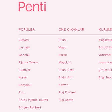
POPÜLER
ÖNE ÇIKANLAR
KURUM
Sütyen
Bikini
Mağazala
Jartiyer
Mayo
Sürdürüle
Gecelik
Pareo
Yatırımcı 
Pijama Takımı
Mayokini
İnsan Ka
Bustiyer
Bikini Üstü
Şirket Bil
Korse
Bikini Altı
Bilgi To
Babydoll
Kaftan
Slip
Plaj Elbisesi
Erkek Pijama Takımı
Plaj Çanta
Sütyen Rehberi