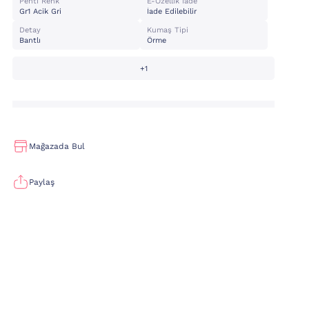
Penti Renk
E-Özellik İade
Gr1 Acik Gri
İade Edilebilir
Detay
Kumaş Tipi
Bantlı
Örme
+1
Mağazada Bul
Paylaş