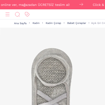
ine ver, mağazadan ÜCRETSİZ teslim al!
Click & Colle
Kadın
Kadın Çorap
Babet Çoraplar
Açık Gri C
Ana Sayfa