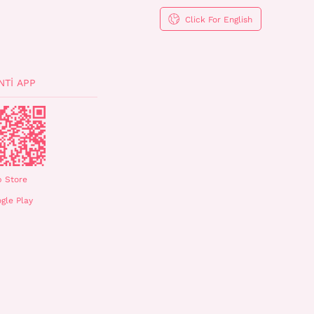
Click For English
NTI APP
 Store
gle Play