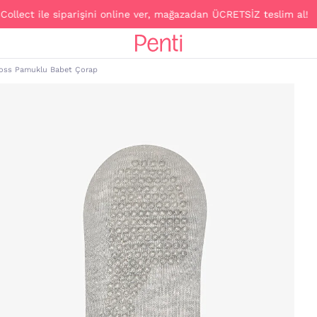
ct ile siparişini online ver, mağazadan ÜCRETSİZ teslim al!
ross Pamuklu Babet Çorap