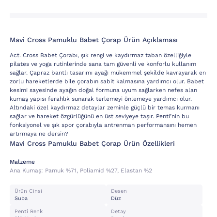
Mavi Cross Pamuklu Babet Çorap Ürün Açıklaması
Act. Cross Babet Çorabı, şık rengi ve kaydırmaz taban özelliğiyle
pilates ve yoga rutinlerinde sana tam güvenli ve konforlu kullanım
sağlar. Çapraz bantlı tasarımı ayağı mükemmel şekilde kavrayarak en
zorlu hareketlerde bile çorabın sabit kalmasına yardımcı olur. Babet
kesimi sayesinde ayağın doğal formuna uyum sağlarken nefes alan
kumaş yapısı ferahlık sunarak terlemeyi önlemeye yardımcı olur.
Altındaki özel kaydırmaz detaylar zeminle güçlü bir temas kurmanı
sağlar ve hareket özgürlüğünü en üst seviyeye taşır. Penti’nin bu
fonksiyonel ve şık spor çorabıyla antrenman performansını hemen
artırmaya ne dersin?
Mavi Cross Pamuklu Babet Çorap Ürün Özellikleri
Malzeme
Ana Kumaş:
Pamuk %71, Poli̇ami̇d %27, Elastan %2
Ürün Cinsi
Desen
Suba
Düz
Penti Renk
Detay