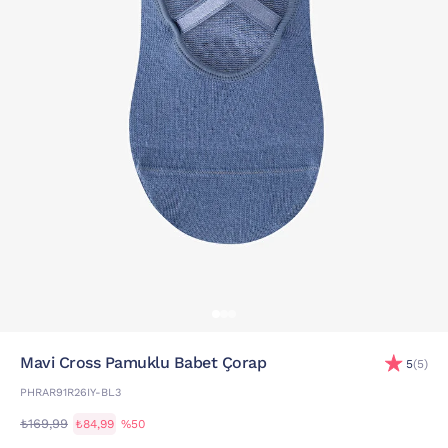
Mavi Cross Pamuklu Babet Çorap
5
(5)
PHRAR91R26IY-BL3
₺169,99
₺84,99
%50