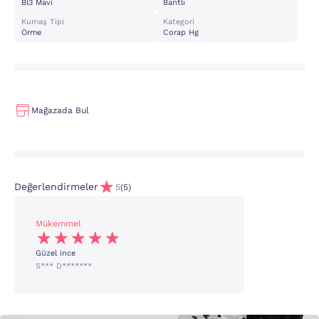
Bl3 Mavi
Bantlı
Kumaş Tipi
Kategori
Örme
Corap Hg
Mağazada Bul
Değerlendirmeler
5
(5)
Mükemmel
Güzel ince
S*** D*******