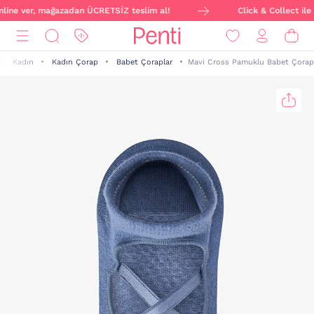
online ver, mağazadan ÜCRETSİZ teslim al!
Click & Collect ile 
Kadın
Kadın Çorap
Babet Çoraplar
Mavi Cross Pamuklu Babet Çorap