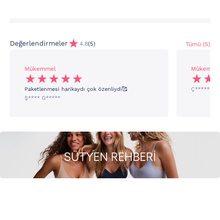
Değerlendirmeler
4.8
(5)
Tümü (5)
Mükemmel
Mükemme
Paketlenmesi harikaydı çok özenliydi🥰
Ç***** B*
Ş**** G*****