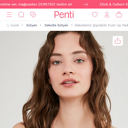
 online ver, mağazadan ÜCRETSİZ teslim al!
Click & Collect ile
İç Giyim
Sütyen
Dekolte Sütyen
Dekoltemiz Şişirebilir Push Up Ped