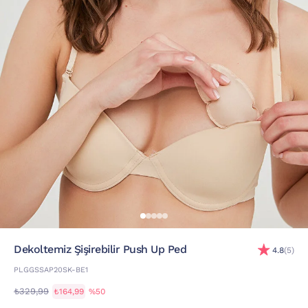
Dekoltemiz Şişirebilir Push Up Ped
4.8
(5)
PLGGSSAP20SK-BE1
₺329,99
₺164,99
%50