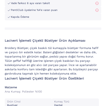
Vade farksız 6 aya varan taksit
PentiClub üyelerine %4'e varan puan
Kapıda Ödeme
Lacivert İşlemeli Çiçekli Büstiyer Ürün Açıklaması
Broidery Büstiyer, çiçek baskılı tül kumaşıyla büstiyer formuna hafif
ve çarpıcı bir estetik katar. Baleni göğüsleri destekler ve daha dik,
toparlanmış bir görünüm sağlar, pedsiz yapısı doğal formu korur.
Tülün şeffaf hafifliği üzerine işlenen çiçek baskıları bu parçayı
koleksiyonunun en göz alıcı üst parçası yapar. İnce ve ayarlanabilir
askılarla konforu tam istediğin gibi ayarlarsın. Bu büyüleyici parçayı
gardırobuna taşımak için hemen koleksiyonuna ekle.
Lacivert İşlemeli Çiçekli Büstiyer Ürün Özellikleri
Malzeme
Ana Kumaş:
Poli̇ester %100
Ürün Cinsi
Kumaş Türü
Bustiyer
Dantel