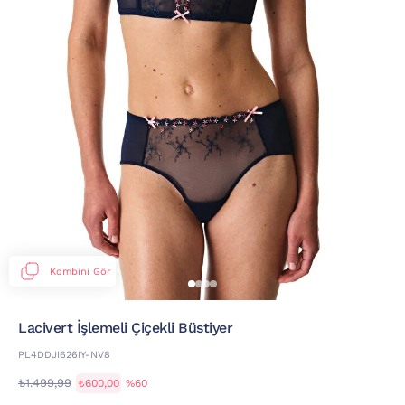
Kombini Gör
Lacivert İşlemeli Çiçekli Büstiyer
PL4DDJI626IY-NV8
₺1.499,99
₺600,00
%60