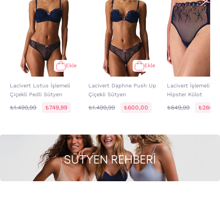
Ekle
Ekle
Lacivert Lotus İşlemeli
Lacivert Daphne Push Up
Lacivert İşlemeli Çiç
Çiçekli Pedli Sütyen
Çiçekli Sütyen
Hipster Külot
₺1.499,99
₺749,99
₺1.499,99
₺600,00
₺649,99
₺260,0