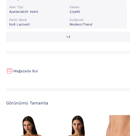
Askı Tipi
Desen
Ayarlanabilir Askılı
Çiçekli
Penti Renk
Kullanım
Nv8 Lacivert
Modern/trend
+3
Mağazada Bul
Görünümü Tamamla