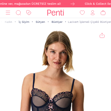
online ver, mağazadan ÜCRETSİZ teslim al!
Click & Collect ile 
Kadın
İç Giyim
Sütyen
Büstiyer
Lacivert İşlemeli Çiçekli Büstiyer