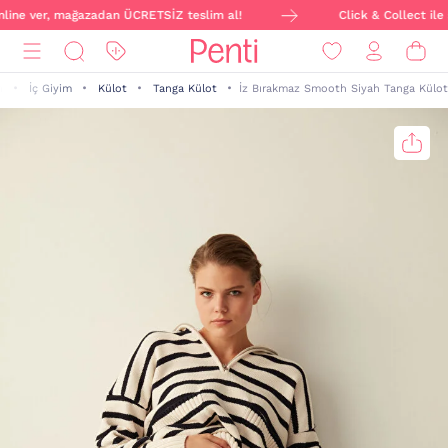
nline ver, mağazadan ÜCRETSİZ teslim al!
Click & Collect ile s
n
İç Giyim
Külot
Tanga Külot
İz Bırakmaz Smooth Siyah Tanga Külot