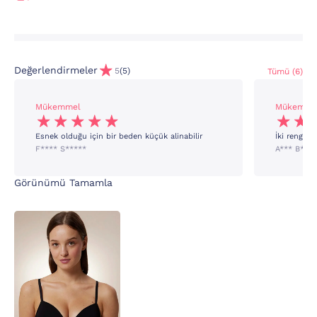
Değerlendirmeler
5
(5)
Tümü (6)
Mükemmel
Mükemme
Esnek olduğu için bir beden küçük alinabilir
İki rengini
F**** S*****
A*** B***
Görünümü Tamamla