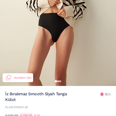
Kombini Gör
İz Bırakmaz Smooth Siyah Tanga
5
(5)
Külot
PLIHFOYR21IY-B1
₺399,99
₺299,99
%25