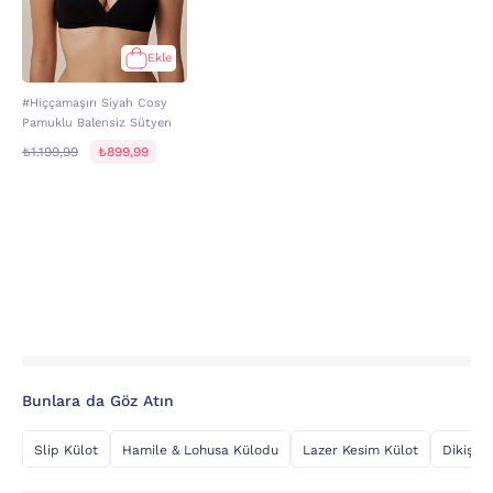
Ekle
#Hiççamaşırı Siyah Cosy
Pamuklu Balensiz Sütyen
₺1.199,99
₺899,99
Bunlara da Göz Atın
Slip Külot
Hamile & Lohusa Külodu
Lazer Kesim Külot
Dikişsiz