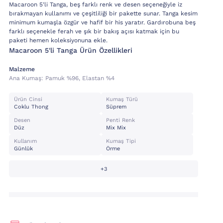
Macaroon 5'li Tanga, beş farklı renk ve desen seçeneğiyle iz
bırakmayan kullanımı ve çeşitliliği bir pakette sunar. Tanga kesim
minimum kumaşla özgür ve hafif bir his yaratır. Gardırobuna beş
farklı seçenekle ferah ve şık bir bakış açısı katmak için bu
paketi hemen koleksiyonuna ekle.
Macaroon 5'li Tanga Ürün Özellikleri
Malzeme
Ana Kumaş:
Pamuk %96, Elastan %4
Ürün Cinsi
Kumaş Türü
Coklu Thong
Süprem
Desen
Penti Renk
Düz
Mix Mix
Kullanım
Kumaş Tipi
Günlük
Örme
+3