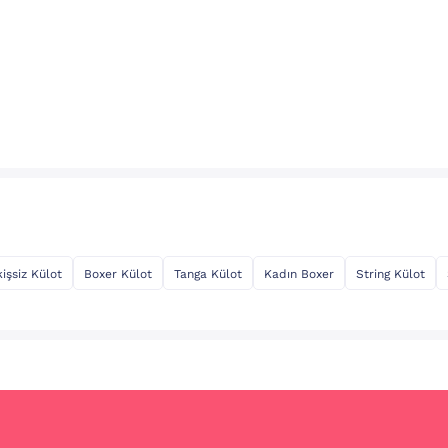
kişsiz Külot
Boxer Külot
Tanga Külot
Kadın Boxer
String Külot