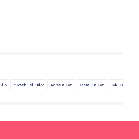
Slip
Yüksek Bel Külot
Korse Külot
Dantelli Külot
Çoklu Paket