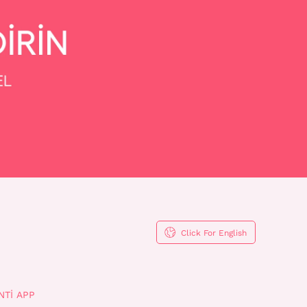
Click For English
NTI APP