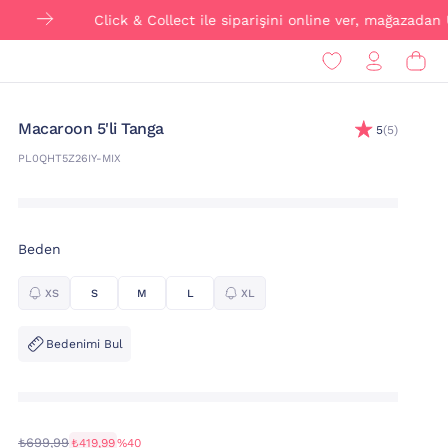
Click & Collect ile siparişini online ver, mağazadan ÜCR
Macaroon 5'li Tanga
5
(5)
PL0QHT5Z26IY-MIX
Beden
XS
S
M
L
XL
Bedenimi Bul
₺699,99
₺419,99
%40