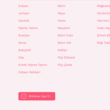
Sütyen
Bikini
Mağazala
Jartiyer
Mayo
Sürdürüle
Gecelik
Pareo
Yatırımcı 
Pijama Takımı
Mayokini
İnsan Ka
Bustiyer
Bikini Üstü
Şirket Bil
Korse
Bikini Altı
Bilgi To
Babydoll
Kaftan
Slip
Plaj Elbisesi
Erkek Pijama Takımı
Plaj Çanta
Sütyen Rehberi
Bültene Üye Ol