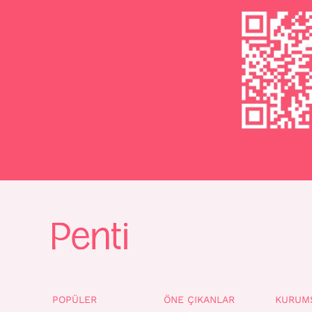
POPÜLER
ÖNE ÇIKANLAR
KURUM