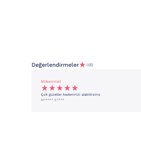
Değerlendirmeler
5
(5)
Mükemmel
Çok güzeller bedeninizi alabilirsiniz
M***** E****