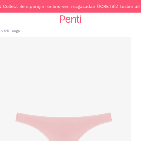
llect ile siparişini online ver, mağazadan ÜCRETSİZ teslim al!
n 5'li Tanga