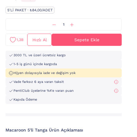
5'LI PAKET · ₺84,00/ADET
Hızlı Al
Sepete Ekle
1,3B
3000 TL ve üzeri ücretsiz kargo
1-5 iş günü içinde kargoda
Hijyen dolayısıyla iade ve değişim yok
Vade farksız 6 aya varan taksit
PentiClub üyelerine %4'e varan puan
Kapıda Ödeme
Macaroon 5'li Tanga Ürün Açıklaması