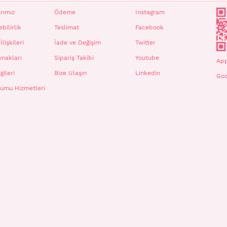
rımız
Ödeme
Instagram
bilirlik
Teslimat
Facebook
İlişkileri
İade ve Değişim
Twitter
ynakları
Sipariş Takibi
Youtube
App
gileri
Bize Ulaşın
Linkedin
Goo
plumu Hizmetleri