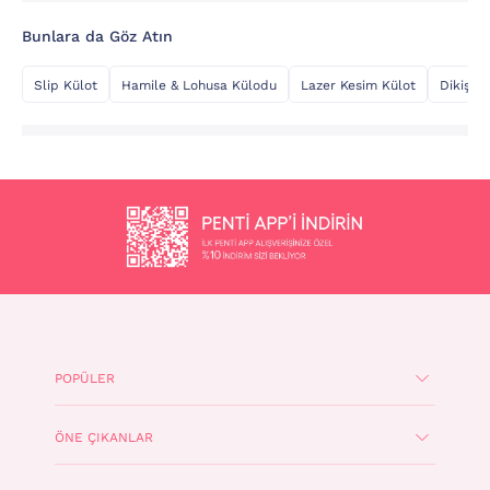
Bunlara da Göz Atın
Slip Külot
Hamile & Lohusa Külodu
Lazer Kesim Külot
Dikişsiz
POPÜLER
ÖNE ÇIKANLAR