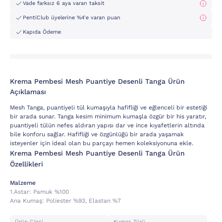
Vade farksız 6 aya varan taksit
PentiClub üyelerine %4'e varan puan
Kapıda Ödeme
Krema Pembesi Mesh Puantiye Desenli Tanga Ürün
Açıklaması
Mesh Tanga, puantiyeli tül kumaşıyla hafifliği ve eğlenceli bir estetiği
bir arada sunar. Tanga kesim minimum kumaşla özgür bir his yaratır,
puantiyeli tülün nefes aldıran yapısı dar ve ince kıyafetlerin altında
bile konforu sağlar. Hafifliği ve özgünlüğü bir arada yaşamak
isteyenler için ideal olan bu parçayı hemen koleksiyonuna ekle.
Krema Pembesi Mesh Puantiye Desenli Tanga Ürün
Özellikleri
Malzeme
1.astar:
Pamuk %100
Ana Kumaş:
Poli̇ester %93, Elastan %7
Ürün Cinsi
Kumaş Türü