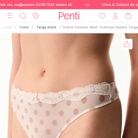
line ver, mağazadan ÜCRETSİZ teslim al!
Click & Collect ile si
İç Giyim
Külot
Tanga Külot
Krema Pembesi Mesh Puantiye Desenli Tanga