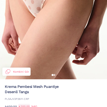
Kombini Gör
Krema Pembesi Mesh Puantiye
Desenli Tanga
PL5AJV2P26IY-CRP
₺499,99
₺200,00
%60