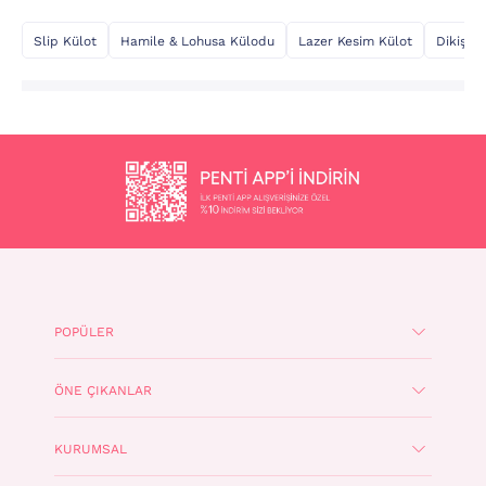
Slip Külot
Hamile & Lohusa Külodu
Lazer Kesim Külot
Dikişsiz
POPÜLER
ÖNE ÇIKANLAR
KURUMSAL