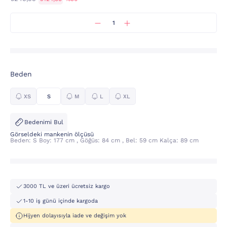
Beden
XS
S
M
L
XL
Bedenimi Bul
Görseldeki mankenin ölçüsü
Beden: S Boy: 177 cm , Göğüs: 84 cm , Bel: 59 cm Kalça: 89 cm
3000 TL ve üzeri ücretsiz kargo
1-10 iş günü içinde kargoda
Hijyen dolayısıyla iade ve değişim yok