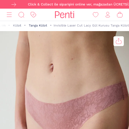
Click & Collect ile siparişini online ver, mağazadan ÜCRETSİZ t
iyim
Külot
Tanga Külot
Invisible Laser Cut Lacy Gül Kurusu Tanga Külot