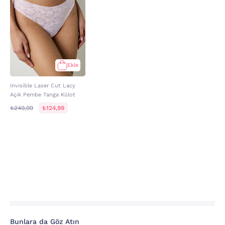
Ekle
Invisible Laser Cut Lacy
Açık Pembe Tanga Külot
₺249,99
₺124,99
Bunlara da Göz Atın