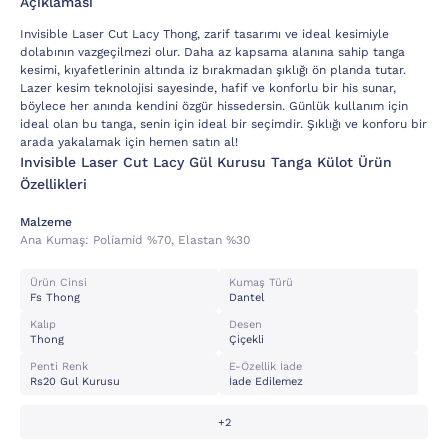
Açıklaması
Invisible Laser Cut Lacy Thong, zarif tasarımı ve ideal kesimiyle
dolabının vazgeçilmezi olur. Daha az kapsama alanına sahip tanga
kesimi, kıyafetlerinin altında iz bırakmadan şıklığı ön planda tutar.
Lazer kesim teknolojisi sayesinde, hafif ve konforlu bir his sunar,
böylece her anında kendini özgür hissedersin. Günlük kullanım için
ideal olan bu tanga, senin için ideal bir seçimdir. Şıklığı ve konforu bir
arada yakalamak için hemen satın al!
Invisible Laser Cut Lacy Gül Kurusu Tanga Külot Ürün
Özellikleri
Malzeme
Ana Kumaş:
Poli̇ami̇d %70, Elastan %30
Ürün Cinsi
Kumaş Türü
Fs Thong
Dantel
Kalıp
Desen
Thong
Çiçekli
Penti Renk
E-Özellik İade
Rs20 Gul Kurusu
İade Edilemez
+2