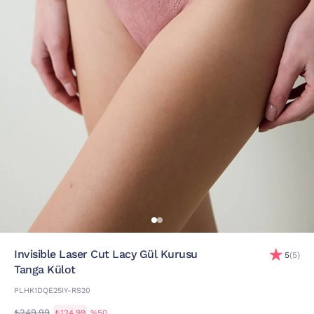
Invisible Laser Cut Lacy Gül Kurusu
5
(5)
Tanga Külot
PLHK1DQE25IY-RS20
₺249,99
₺124,99
%50