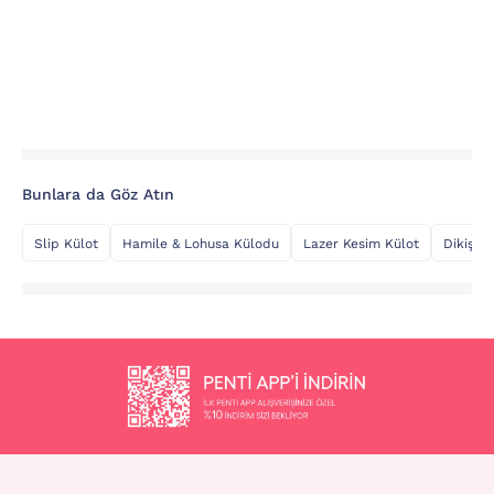
Bunlara da Göz Atın
Slip Külot
Hamile & Lohusa Külodu
Lazer Kesim Külot
Dikişsiz