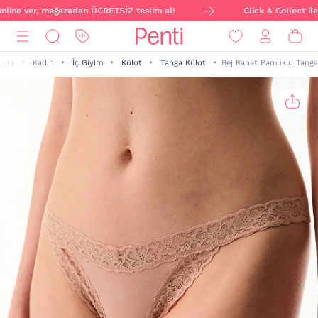
nline ver, mağazadan ÜCRETSİZ teslim al!
Click & Collect ile s
Kadın
İç Giyim
Külot
Tanga Külot
Bej Rahat Pamuklu Tanga
ayfa