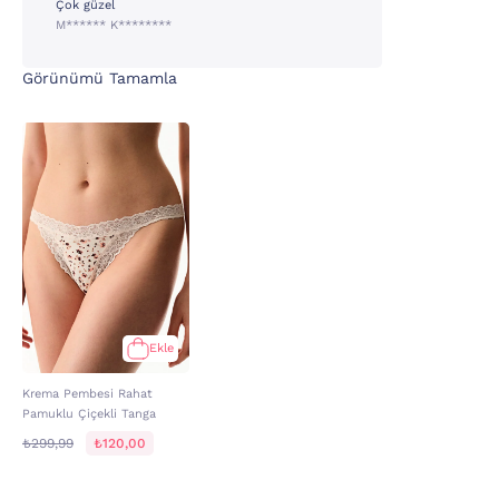
Çok güzel
M****** K********
Görünümü Tamamla
Ekle
Krema Pembesi Rahat
Pamuklu Çiçekli Tanga
₺299,99
₺120,00