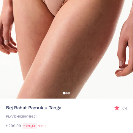
Bej Rahat Pamuklu Tanga
5
(5)
PLYV13H026IY-BG21
₺299,99
₺120,00
%60