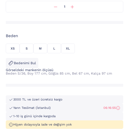
Beden
XS
S
M
L
XL
Bedenimi Bul
Görseldeki mankenin ölçüsü
Beden S/36, Boy 177 cm, Göğüs 85 cm, Bel 67 cm, Kalça 97 cm
3000 TL ve üzeri ücretsiz kargo
Yarın Teslimat (İstanbul)
06:16:55
1-10 iş günü içinde kargoda
Hijyen dolayısıyla iade ve değişim yok