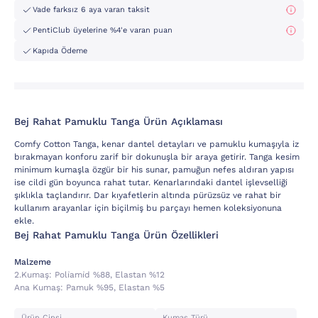
Vade farksız 6 aya varan taksit
PentiClub üyelerine %4'e varan puan
Kapıda Ödeme
Bej Rahat Pamuklu Tanga Ürün Açıklaması
Comfy Cotton Tanga, kenar dantel detayları ve pamuklu kumaşıyla iz
bırakmayan konforu zarif bir dokunuşla bir araya getirir. Tanga kesim
minimum kumaşla özgür bir his sunar, pamuğun nefes aldıran yapısı
ise cildi gün boyunca rahat tutar. Kenarlarındaki dantel işlevselliği
şıklıkla taçlandırır. Dar kıyafetlerin altında pürüzsüz ve rahat bir
kullanım arayanlar için biçilmiş bu parçayı hemen koleksiyonuna
ekle.
Bej Rahat Pamuklu Tanga Ürün Özellikleri
Malzeme
2.kumaş:
Poli̇ami̇d %88, Elastan %12
Ana Kumaş:
Pamuk %95, Elastan %5
Ürün Cinsi
Kumaş Türü