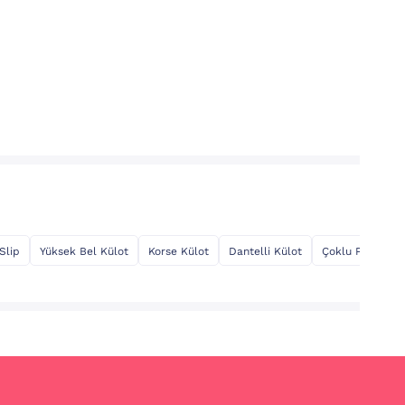
Slip
Yüksek Bel Külot
Korse Külot
Dantelli Külot
Çoklu Paket