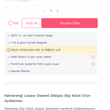
Hızlı Al
Sepete Ekle
582
3000 TL ve üzeri ücretsiz kargo
1-10 iş günü içinde kargoda
Hijyen dolayısıyla iade ve değişim yok
Vade farksız 6 aya varan taksit
PentiClub üyelerine %4'e varan puan
Kapıda Ödeme
Kahverengi Leopar Desenli Dikişsiz Slip Külot Ürün
Açıklaması
Seamless Slip Külot, leopar deseniyle manifest koleksiyonunun