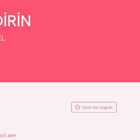
Click For English
NTI APP