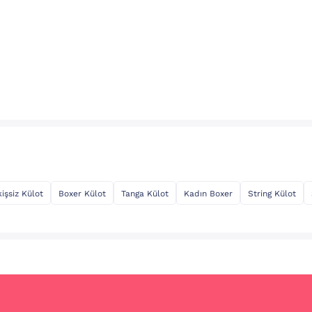
kişsiz Külot
Boxer Külot
Tanga Külot
Kadın Boxer
String Külot