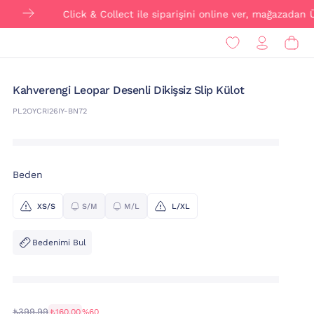
Click & Collect ile siparişini online ver, mağazadan ÜCRETSİZ
Kahverengi Leopar Desenli Dikişsiz Slip Külot
PL2OYCRI26IY-BN72
Beden
XS/S
S/M
M/L
L/XL
Bedenimi Bul
₺399,99
₺160,00
%60