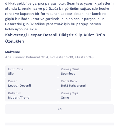
dikkat çekici ve çarpıcı parçası olur. Seamless yapısı kıyafetlerin
altında iz bırakmaz ve pürüzsüz bir görünüm sağlar, slip kesim
rahat ve kapatan bir form sunar. Leopar deseni her kombine
güçlü bir ifade katar ve gardırobunun en cesur parçası olur.
Cesaretini günlük stiline yansıtmak için bu parçayı hemen
koleksiyonuna ekle.
Kahverengi Leopar Desenli Dikişsiz Slip Külot Ürün
Özellikleri
Malzeme
Ana Kumaş:
Poli̇ami̇d %54, Poli̇ester %38, Elastan %8
Ürün Cinsi
Kumaş Türü
Slip
Seamless
Desen
Penti Renk
Leopar Desenli
Bn72 Kahverengi
Kullanım
Kumaş Tipi
Modern/trend
Örme
+3