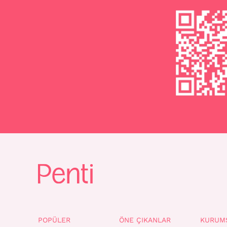
POPÜLER
ÖNE ÇIKANLAR
KURUM