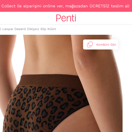
ile siparişini online ver, mağazadan ÜCRETSİZ teslim al!
i Leopar Desenli Dikişsiz Slip Külot
Kombini Gör