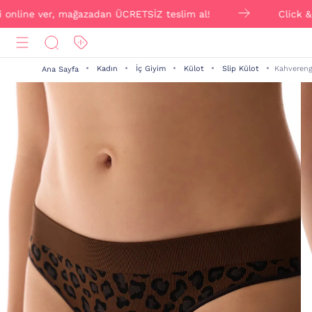
e ver, mağazadan ÜCRETSİZ teslim al!
Click & Collect 
Kadın
İç Giyim
Külot
Slip Külot
Kahvereng
Ana Sayfa