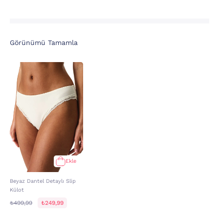
Görünümü Tamamla
Ekle
Beyaz Dantel Detaylı Slip
Külot
₺499,99
₺249,99