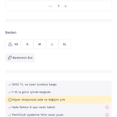
Beden
XS
S
M
L
XL
Bedenimi Bul
3000 TL ve üzeri ücretsiz kargo
1-10 iş günü içinde kargoda
Hijyen dolayısıyla iade ve değişim yok
Vade farksız 6 aya varan taksit
PentiClub üyelerine %4'e varan puan