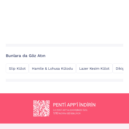
Bunlara da Göz Atın
Slip Külot
Hamile & Lohusa Külodu
Lazer Kesim Külot
Dikişsiz