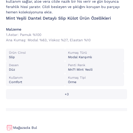
kullanım sağlar, aloe vera cilde nazik bir his verir ve gün boyunca
ferahlik hissi yaratır. Cildi besleyen ve şıklığını koruyan bu parçayı
hemen koleksiyonuna ekle.
Mint Yeşili Dantel Detaylı Slip Külot Ürün Özellikleri
Malzeme
1.astar:
Pamuk %100
Ana Kumaş:
Modal %63, Vi̇skoz %27, Elastan %10
Ürün Cinsi
Kumaş Türü
Slip
Modal Karışımlı
Desen
Penti Renk
Düz
Mn71 Mint Yesili
Kullanım
Kumaş Tipi
Comfort
Örme
+3
Mağazada Bul