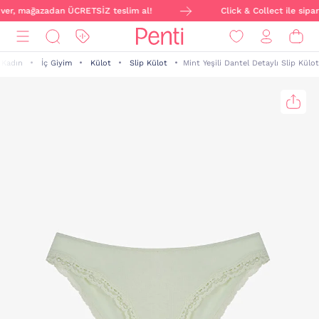
e ver, mağazadan ÜCRETSİZ teslim al!
Click & Collect ile sipar
Kadın
İç Giyim
Külot
Slip Külot
Mint Yeşili Dantel Detaylı Slip Külot