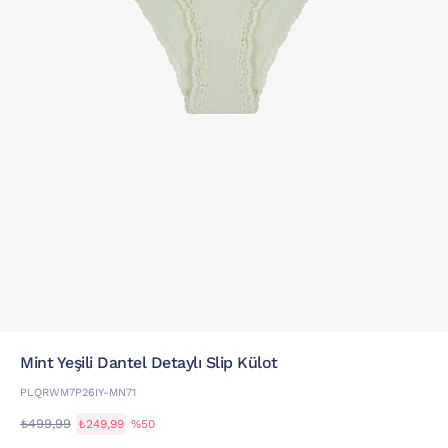
Mint Yeşili Dantel Detaylı Slip Külot
PLQRWM7P26IY-MN71
₺499,99
₺249,99
%50