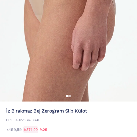
İz Bırakmaz Bej Zerogram Slip Külot
PL1LF49226SK-BG40
₺499,99
₺374,99
%25