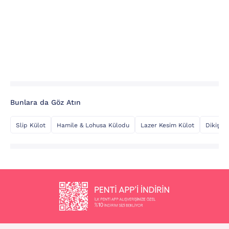
Bunlara da Göz Atın
Slip Külot
Hamile & Lohusa Külodu
Lazer Kesim Külot
Dikişsiz