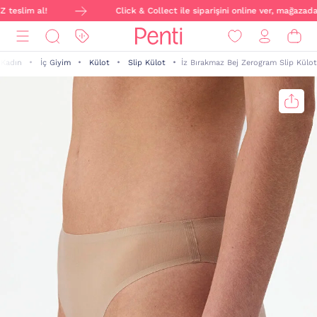
teslim al!
Click & Collect ile siparişini online ver, mağazada
Kadın
İç Giyim
Külot
Slip Külot
İz Bırakmaz Bej Zerogram Slip Külot