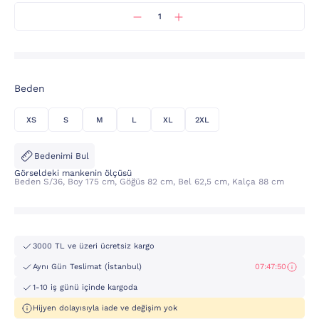
Beden
XS
S
M
L
XL
2XL
Bedenimi Bul
Görseldeki mankenin ölçüsü
Beden S/36, Boy 175 cm, Göğüs 82 cm, Bel 62,5 cm, Kalça 88 cm
3000 TL ve üzeri ücretsiz kargo
Aynı Gün Teslimat (İstanbul)
07:47:50
1-10 iş günü içinde kargoda
Hijyen dolayısıyla iade ve değişim yok