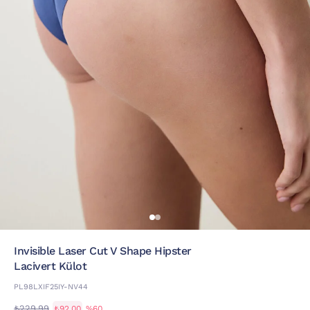
Invisible Laser Cut V Shape Hipster
Lacivert Külot
PL98LXIF25IY-NV44
₺229,99
₺92,00
%60