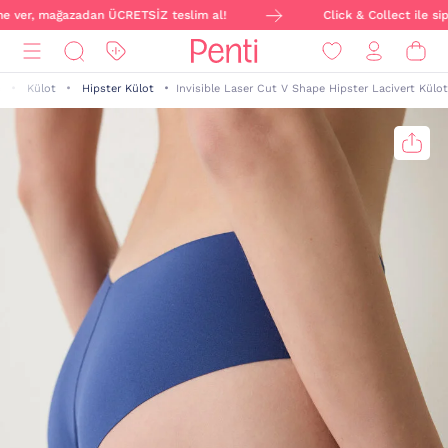
ne ver, mağazadan ÜCRETSİZ teslim al!
Click & Collect ile sipa
m
Külot
Hipster Külot
Invisible Laser Cut V Shape Hipster Lacivert Külot