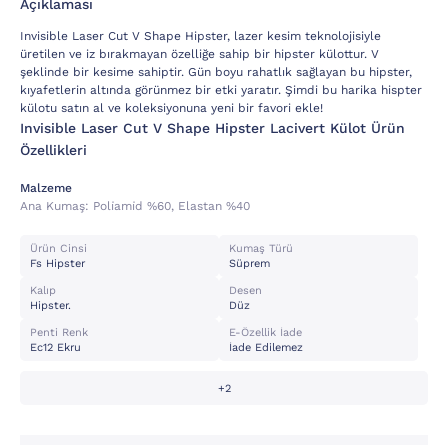
Açıklaması
Invisible Laser Cut V Shape Hipster, lazer kesim teknolojisiyle
üretilen ve iz bırakmayan özelliğe sahip bir hipster külottur. V
şeklinde bir kesime sahiptir. Gün boyu rahatlık sağlayan bu hipster,
kıyafetlerin altında görünmez bir etki yaratır. Şimdi bu harika hispter
külotu satın al ve koleksiyonuna yeni bir favori ekle!
Invisible Laser Cut V Shape Hipster Lacivert Külot Ürün
Özellikleri
Malzeme
Ana Kumaş:
Poli̇ami̇d %60, Elastan %40
Ürün Cinsi
Kumaş Türü
Fs Hipster
Süprem
Kalıp
Desen
Hipster.
Düz
Penti Renk
E-Özellik İade
Ec12 Ekru
İade Edilemez
+2