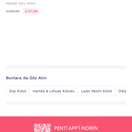
Hipster Ekru Külot
₺229,99
₺137,99
Bunlara da Göz Atın
Slip Külot
Hamile & Lohusa Külodu
Lazer Kesim Külot
Dikişsiz