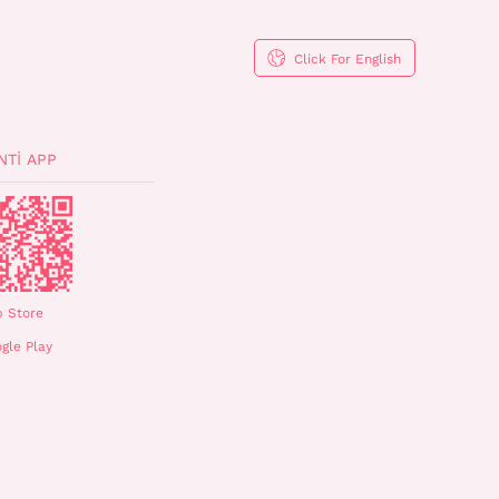
Click For English
NTI APP
 Store
gle Play