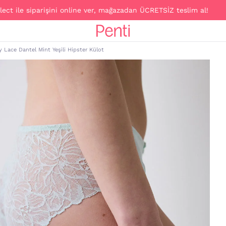
ile siparişini online ver, mağazadan ÜCRETSİZ teslim al!
 Lace Dantel Mint Yeşili Hipster Külot