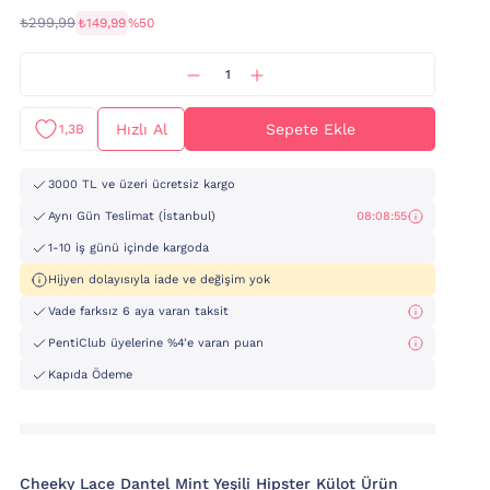
₺299,99
₺149,99
%50
Hızlı Al
Sepete Ekle
1,3B
3000 TL ve üzeri ücretsiz kargo
Aynı Gün Teslimat (İstanbul)
08:08:54
1-10 iş günü içinde kargoda
Hijyen dolayısıyla iade ve değişim yok
Vade farksız 6 aya varan taksit
PentiClub üyelerine %4'e varan puan
Kapıda Ödeme
Cheeky Lace Dantel Mint Yeşili Hipster Külot Ürün