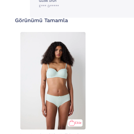
Guzel urun
E*** D*****
Görünümü Tamamla
Ekle