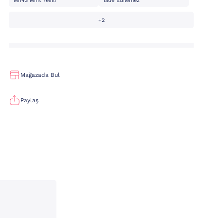
Mn43 Mint Yesili
İade Edilemez
+2
Mağazada Bul
Paylaş