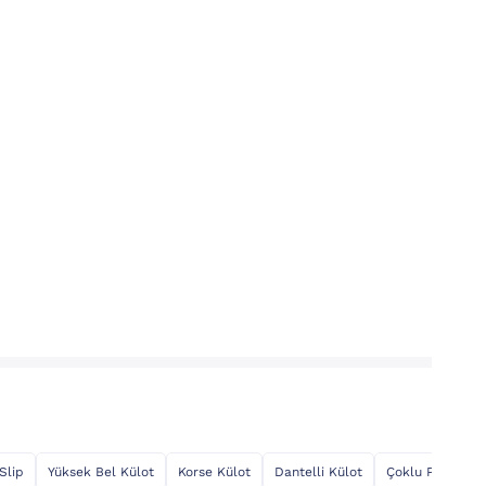
Slip
Yüksek Bel Külot
Korse Külot
Dantelli Külot
Çoklu Paket