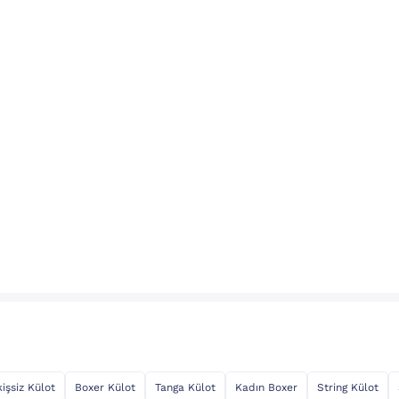
kişsiz Külot
Boxer Külot
Tanga Külot
Kadın Boxer
String Külot