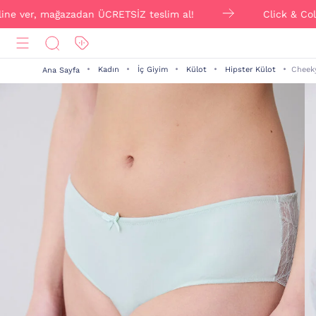
 ver, mağazadan ÜCRETSİZ teslim al!
Click & Collect 
Kadın
İç Giyim
Külot
Hipster Külot
Cheeky
Ana Sayfa