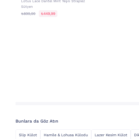
Lotus Lace Dantel Mint Yeşili Straplez
Sütyen
₺899,99
₺449,99
Bunlara da Göz Atın
Slip Külot
Hamile & Lohusa Külodu
Lazer Kesim Külot
Di