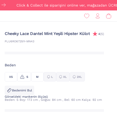
Click & Collect ile siparişini online ver, mağazadan ÜCRETSİZ 
Cheeky Lace Dantel Mint Yeşili Hipster Külot
4
(5)
PLU6RO6725IY-MN43
Beden
XS
S
M
L
XL
2XL
Bedenimi Bul
Görseldeki mankenin ölçüsü
Beden: S Boy: 173 cm , Göğüs: 84 cm , Bel: 60 cm Kalça: 92 cm