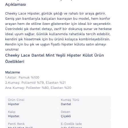
Açıklaması
Cheeky Lace Hipster, günlük şıklığı ve rahatı bir araya getirir.
Geniş yan bantlarıyla kalçaları kavrayan bu model, hem konfor
arayan hem de stiline özen gösterenler için ideal bir seçenektir.
Üzerindeki şık dantel detayı, zarif bir dokunuş sunar ve herkese
ideal uyum sağlar. Günlük kullanımda rahatlıkla tercih edebilir,
kendini şık hissetmek için bu ürünü kolayca kombinleyebilirsin.
Kendin için bu şık ve uygun fiyatlı hipster külotu satın almayı
unutma!
Cheeky Lace Dantel Mint Yeşili Hipster Külot Ürün
Özellikleri
Malzeme
1.astar:
Pamuk %100
2.kumaş:
Poli̇ami̇d %79, Elastan %21
Ana Kumaş:
Poli̇ester %80, Elastan %20
Ürün Cinsi
Kumaş Türü
Hipster
Dantel
Kalıp
Desen
Hipster.
Çiçekli
Penti Renk
E-Özellik İade