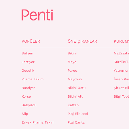
POPÜLER
ÖNE ÇIKANLAR
KURUM
Sütyen
Bikini
Mağazala
Jartiyer
Mayo
Sürdürüle
Gecelik
Pareo
Yatırımcı 
Pijama Takımı
Mayokini
İnsan Ka
Bustiyer
Bikini Üstü
Şirket Bil
Korse
Bikini Altı
Bilgi To
Babydoll
Kaftan
Slip
Plaj Elbisesi
Erkek Pijama Takımı
Plaj Çanta