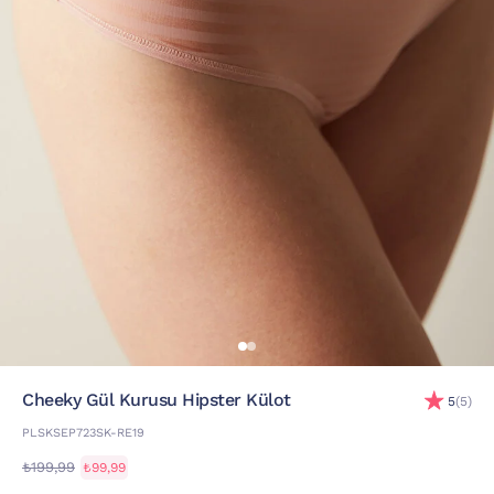
Cheeky Gül Kurusu Hipster Külot
5
(5)
PLSKSEP723SK-RE19
₺199,99
₺99,99