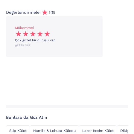
Değerlendirmeler
5
(5)
Mükemmel
Çok güzel bir duruşu var.
A**** Y**
Bunlara da Göz Atın
Slip Külot
Hamile & Lohusa Külodu
Lazer Kesim Külot
Dikişsiz