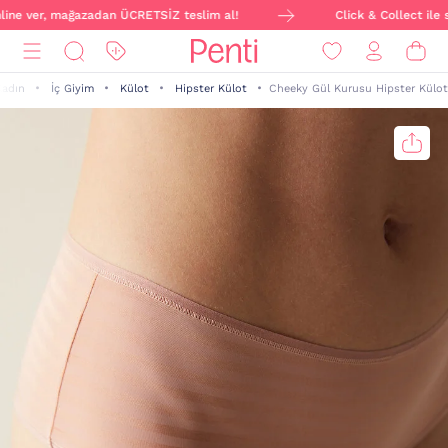
nline ver, mağazadan ÜCRETSİZ teslim al!
Click & Collect ile s
Kadın
İç Giyim
Külot
Hipster Külot
Cheeky Gül Kurusu Hipster Külot