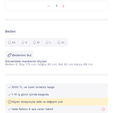
Beden
XS
S
M
L
XL
Bedenimi Bul
Görseldeki mankenin ölçüsü
Beden S, Boy 175 cm, Göğüs 80 cm, Bel 62 cm Kalça 89 cm
3000 TL ve üzeri ücretsiz kargo
1-10 iş günü içinde kargoda
Hijyen dolayısıyla iade ve değişim yok
Vade farksız 6 aya varan taksit