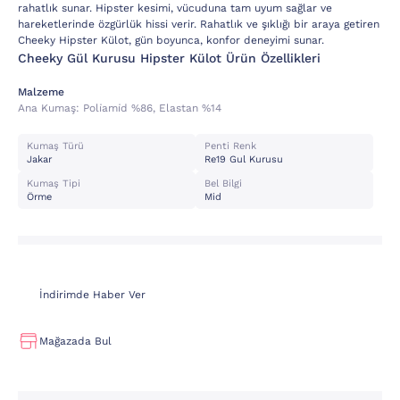
rahatlık sunar. Hipster kesimi, vücuduna tam uyum sağlar ve
hareketlerinde özgürlük hissi verir. Rahatlık ve şıklığı bir araya getiren
Cheeky Hipster Külot, gün boyunca, konfor deneyimi sunar.
Cheeky Gül Kurusu Hipster Külot Ürün Özellikleri
Malzeme
Ana Kumaş:
Poli̇ami̇d %86, Elastan %14
Kumaş Türü
Penti Renk
Jakar
Re19 Gul Kurusu
Kumaş Tipi
Bel Bilgi
Örme
Mid
İndirimde Haber Ver
Mağazada Bul