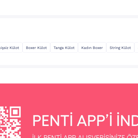
kişsiz Külot
Boxer Külot
Tanga Külot
Kadın Boxer
String Külot