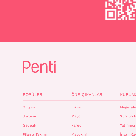
POPÜLER
ÖNE ÇIKANLAR
KURUM
Sütyen
Bikini
Mağazala
Jartiyer
Mayo
Sürdürüle
Gecelik
Pareo
Yatırımcı 
Pijama Takımı
Mayokini
İnsan Ka