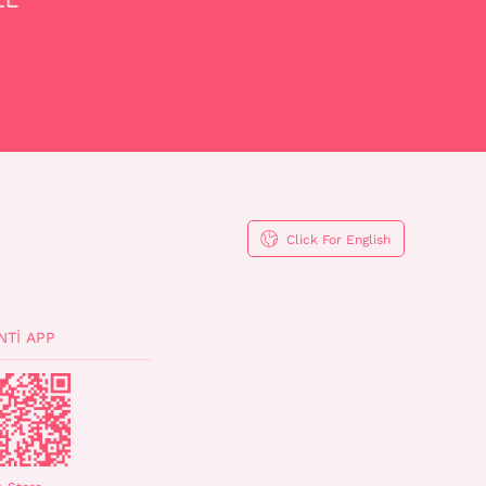
Click For English
NTI APP