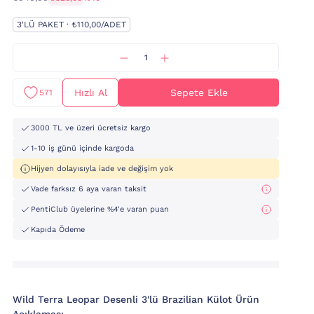
3'LÜ PAKET · ₺110,00/ADET
Hızlı Al
Sepete Ekle
571
3000 TL ve üzeri ücretsiz kargo
1-10 iş günü içinde kargoda
Hijyen dolayısıyla iade ve değişim yok
Vade farksız 6 aya varan taksit
PentiClub üyelerine %4'e varan puan
Kapıda Ödeme
Wild Terra Leopar Desenli 3'lü Brazilian Külot Ürün