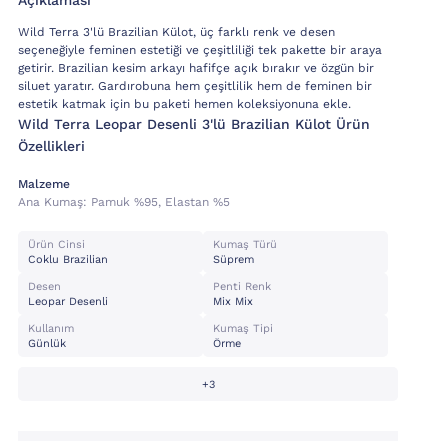
Açıklaması
Wild Terra 3'lü Brazilian Külot, üç farklı renk ve desen
seçeneğiyle feminen estetiği ve çeşitliliği tek pakette bir araya
getirir. Brazilian kesim arkayı hafifçe açık bırakır ve özgün bir
siluet yaratır. Gardırobuna hem çeşitlilik hem de feminen bir
estetik katmak için bu paketi hemen koleksiyonuna ekle.
Wild Terra Leopar Desenli 3'lü Brazilian Külot Ürün
Özellikleri
Malzeme
Ana Kumaş:
Pamuk %95, Elastan %5
Ürün Cinsi
Kumaş Türü
Coklu Brazilian
Süprem
Desen
Penti Renk
Leopar Desenli
Mix Mix
Kullanım
Kumaş Tipi
Günlük
Örme
+3