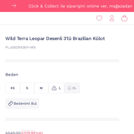
Click & Collect ile siparişini online ver, mağazadan ÜCR
Wild Terra Leopar Desenli 3'lü Brazilian Külot
PLJG8Z8426IY-MIX
Beden
XS
S
M
L
XL
Bedenimi Bul
₺549,99
₺329,99
%40