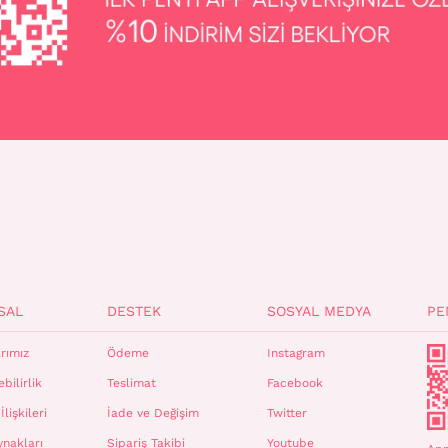
SAL
DESTEK
SOSYAL MEDYA
PE
rımız
Ödeme
Instagram
bilirlik
Teslimat
Facebook
İlişkileri
İade ve Değişim
Twitter
ynakları
Sipariş Takibi
Youtube