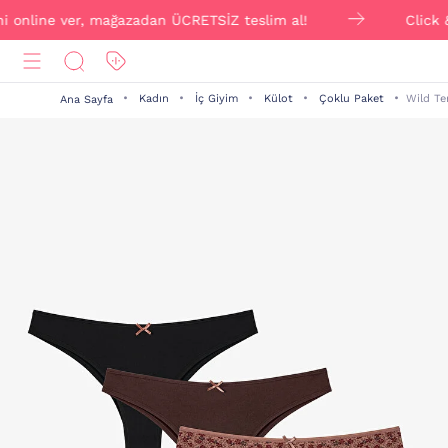
 online ver, mağazadan ÜCRETSİZ teslim al!
Click & Co
Kadın
İç Giyim
Külot
Çoklu Paket
Wild Te
Ana Sayfa