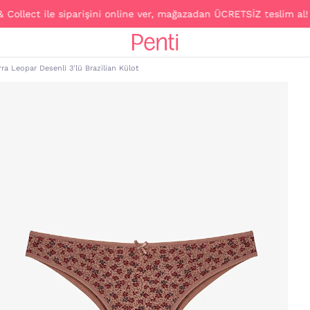
llect ile siparişini online ver, mağazadan ÜCRETSİZ teslim al!
rra Leopar Desenli 3'lü Brazilian Külot