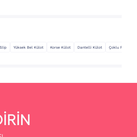
Slip
Yüksek Bel Külot
Korse Külot
Dantelli Külot
Çoklu Paket