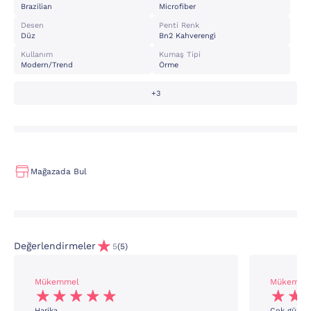
Brazilian
Microfiber
Desen
Penti Renk
Düz
Bn2 Kahverengi̇
Kullanım
Kumaş Tipi
Modern/trend
Örme
+3
Mağazada Bul
Değerlendirmeler
5
(5)
Mükemmel
Mükemme
Harika
Çok güzel 