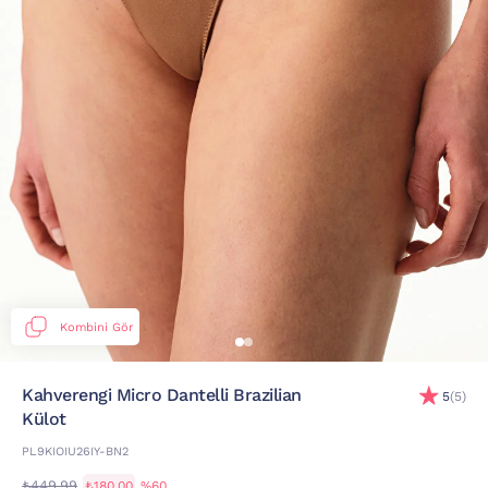
Kombini Gör
Kahverengi̇ Micro Dantelli Brazilian
5
(5)
Külot
PL9KIOIU26IY-BN2
₺449,99
₺180,00
%60