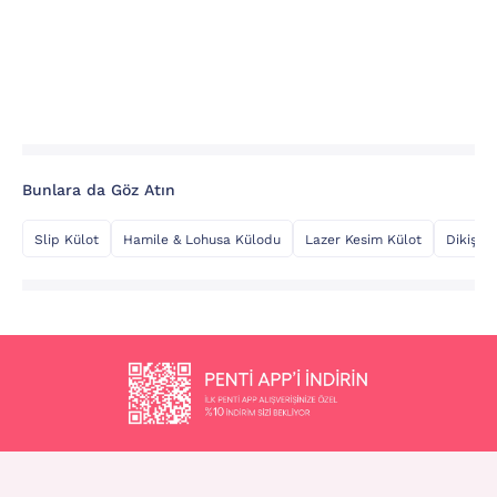
Bunlara da Göz Atın
Slip Külot
Hamile & Lohusa Külodu
Lazer Kesim Külot
Dikişsiz