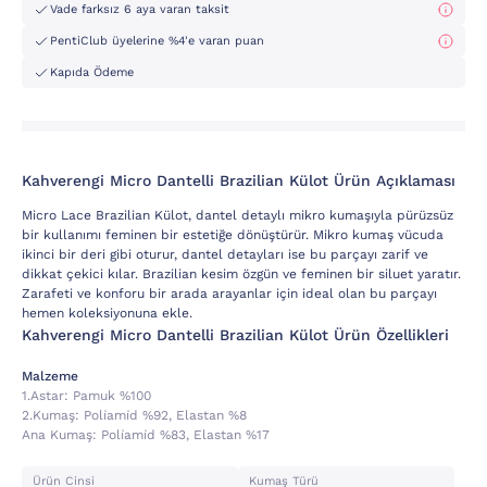
Vade farksız 6 aya varan taksit
PentiClub üyelerine %4'e varan puan
Kapıda Ödeme
Kahverengi̇ Micro Dantelli Brazilian Külot Ürün Açıklaması
Micro Lace Brazilian Külot, dantel detaylı mikro kumaşıyla pürüzsüz
bir kullanımı feminen bir estetiğe dönüştürür. Mikro kumaş vücuda
ikinci bir deri gibi oturur, dantel detayları ise bu parçayı zarif ve
dikkat çekici kılar. Brazilian kesim özgün ve feminen bir siluet yaratır.
Zarafeti ve konforu bir arada arayanlar için ideal olan bu parçayı
hemen koleksiyonuna ekle.
Kahverengi̇ Micro Dantelli Brazilian Külot Ürün Özellikleri
Malzeme
1.astar:
Pamuk %100
2.kumaş:
Poli̇ami̇d %92, Elastan %8
Ana Kumaş:
Poli̇ami̇d %83, Elastan %17
Ürün Cinsi
Kumaş Türü