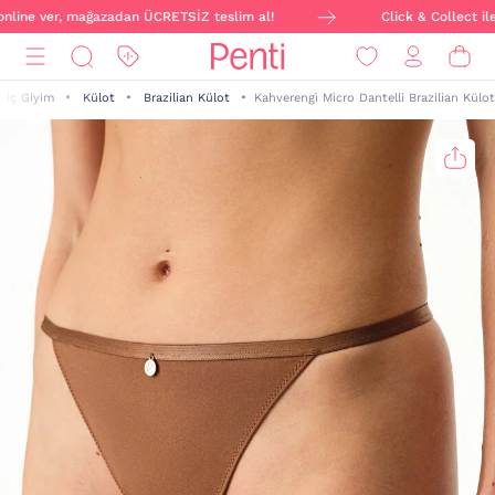
online ver, mağazadan ÜCRETSİZ teslim al!
Click & Collect ile 
İç Giyim
Külot
Brazilian Külot
Kahverengi̇ Micro Dantelli Brazilian Külot