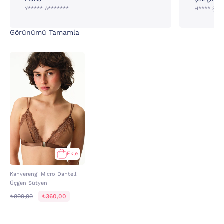
Y***** A*******
H**** Ş**
Görünümü Tamamla
Ekle
Kahverengi̇ Micro Dantelli
Üçgen Sütyen
₺899,99
₺360,00