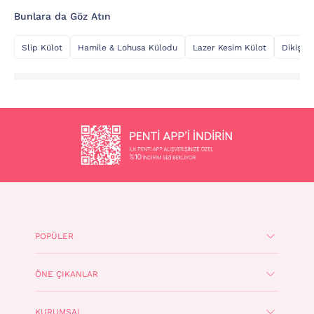
Bunlara da Göz Atın
Slip Külot
Hamile & Lohusa Külodu
Lazer Kesim Külot
Dikişsiz
POPÜLER
ÖNE ÇIKANLAR
KURUMSAL