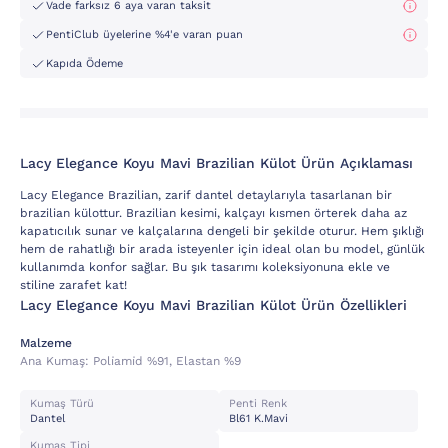
Vade farksız 6 aya varan taksit
PentiClub üyelerine %4'e varan puan
Kapıda Ödeme
Lacy Elegance Koyu Mavi Brazilian Külot Ürün Açıklaması
Lacy Elegance Brazilian, zarif dantel detaylarıyla tasarlanan bir
brazilian külottur. Brazilian kesimi, kalçayı kısmen örterek daha az
kapatıcılık sunar ve kalçalarına dengeli bir şekilde oturur. Hem şıklığı
hem de rahatlığı bir arada isteyenler için ideal olan bu model, günlük
kullanımda konfor sağlar. Bu şık tasarımı koleksiyonuna ekle ve
stiline zarafet kat!
Lacy Elegance Koyu Mavi Brazilian Külot Ürün Özellikleri
Malzeme
Ana Kumaş:
Poli̇ami̇d %91, Elastan %9
Kumaş Türü
Penti Renk
Dantel
Bl61 K.mavi
Kumaş Tipi