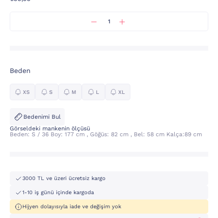
Beden
XS
S
M
L
XL
Bedenimi Bul
Görseldeki mankenin ölçüsü
Beden: S / 36 Boy: 177 cm , Göğüs: 82 cm , Bel: 58 cm Kalça:89 cm
3000 TL ve üzeri ücretsiz kargo
1-10 iş günü içinde kargoda
Hijyen dolayısıyla iade ve değişim yok