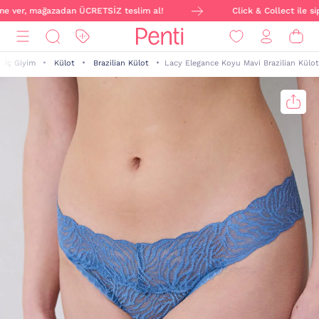
ine ver, mağazadan ÜCRETSİZ teslim al!
Click & Collect ile sip
İç Giyim
Külot
Brazilian Külot
Lacy Elegance Koyu Mavi Brazilian Külot