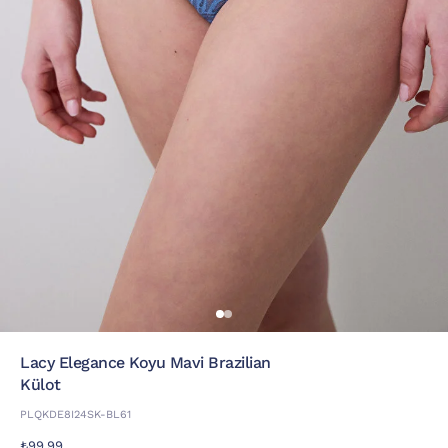
Lacy Elegance Koyu Mavi Brazilian
Külot
PLQKDE8I24SK-BL61
₺99,99