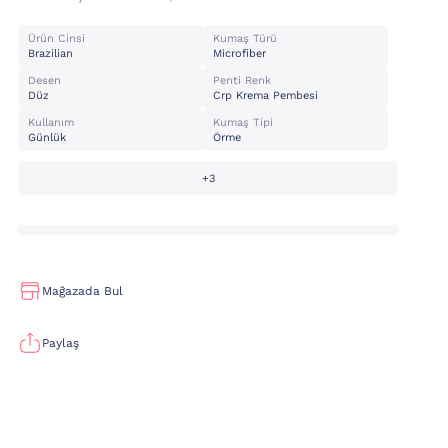
Ürün Cinsi
Kumaş Türü
Brazilian
Microfiber
Desen
Penti Renk
Düz
Crp Krema Pembesi
Kullanım
Kumaş Tipi
Günlük
Örme
+3
Mağazada Bul
Paylaş