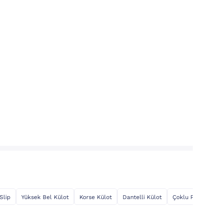
Slip
Yüksek Bel Külot
Korse Külot
Dantelli Külot
Çoklu Paket