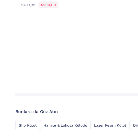
₺499,99
₺200,00
Bunlara da Göz Atın
Slip Külot
Hamile & Lohusa Külodu
Lazer Kesim Külot
Di