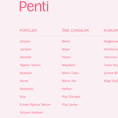
POPÜLER
ÖNE ÇIKANLAR
KURUM
Sütyen
Bikini
Mağazala
Jartiyer
Mayo
Sürdürüle
Gecelik
Pareo
Yatırımcı 
Pijama Takımı
Mayokini
İnsan Ka
Bustiyer
Bikini Üstü
Şirket Bil
Korse
Bikini Altı
Bilgi To
Babydoll
Kaftan
Slip
Plaj Elbisesi
Erkek Pijama Takımı
Plaj Çanta
Sütyen Rehberi