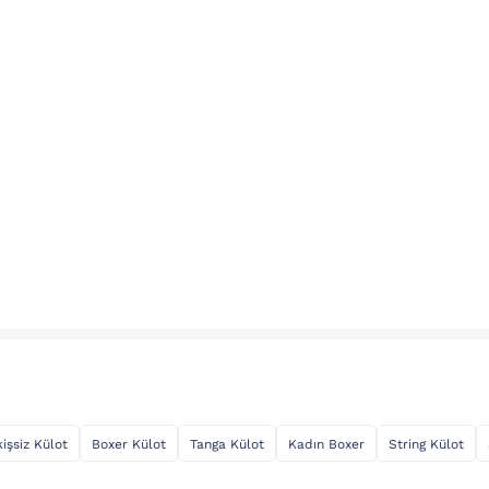
kişsiz Külot
Boxer Külot
Tanga Külot
Kadın Boxer
String Külot