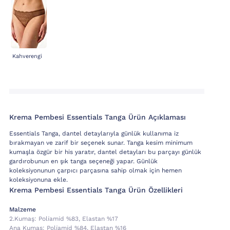
Kahverengi
Krema Pembesi Essentials Tanga Ürün Açıklaması
Essentials Tanga, dantel detaylarıyla günlük kullanıma iz
bırakmayan ve zarif bir seçenek sunar. Tanga kesim minimum
kumaşla özgür bir his yaratır, dantel detayları bu parçayı günlük
gardırobunun en şık tanga seçeneği yapar. Günlük
koleksiyonunun çarpıcı parçasına sahip olmak için hemen
koleksiyonuna ekle.
Krema Pembesi Essentials Tanga Ürün Özellikleri
Malzeme
2.kumaş:
Poli̇ami̇d %83, Elastan %17
Ana Kumaş:
Poli̇ami̇d %84, Elastan %16