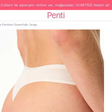
ct ile siparişini online ver, mağazadan ÜCRETSİZ teslim al!
a Pembesi Essentials Tanga