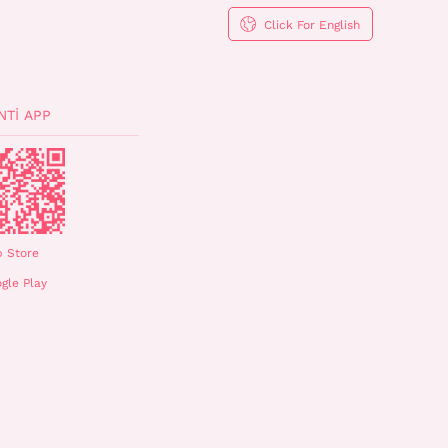
Click For English
NTI APP
 Store
gle Play