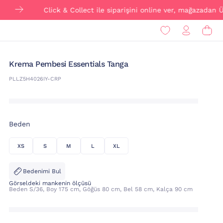
Click & Collect ile siparişini online ver, mağazadan ÜCRETS
Krema Pembesi Essentials Tanga
PLLZ5H4026IY-CRP
Beden
XS
S
M
L
XL
Bedenimi Bul
Görseldeki mankenin ölçüsü
Beden S/36, Boy 175 cm, Göğüs 80 cm, Bel 58 cm, Kalça 90 cm