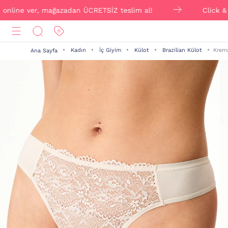
line ver, mağazadan ÜCRETSİZ teslim al!
Click & Colle
Kadın
İç Giyim
Külot
Brazilian Külot
Krem
Ana Sayfa