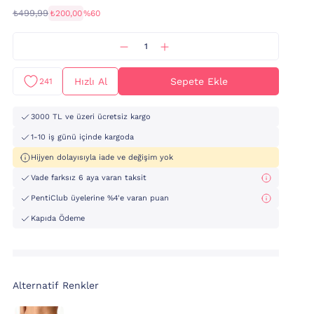
₺499,99
₺200,00
%60
Hızlı Al
Sepete Ekle
241
3000 TL ve üzeri ücretsiz kargo
1-10 iş günü içinde kargoda
Hijyen dolayısıyla iade ve değişim yok
Vade farksız 6 aya varan taksit
PentiClub üyelerine %4'e varan puan
Kapıda Ödeme
Alternatif Renkler