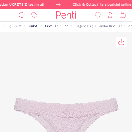
zadan ÜCRETSİZ teslim al!
Click & Collect ile siparişini onlin
n
İç Giyim
Külot
Brazilian Külot
Elegance Açık Pembe Brazilian Külot