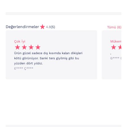
Değerlendirmeler
4.8
(5)
Tümü (6)
Çok İyi
Mükemme
Ürün güzel sadece dış kısımda kalan dikişleri
,
kötü görünüyor. Sanki ters giyilmiş gibi bu
G**** D**
yüzden dört yıldız.
E**** Ç****