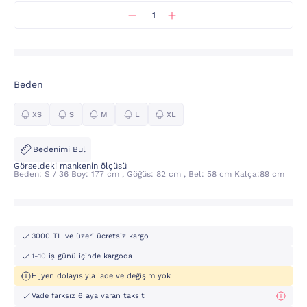
Beden
XS
S
M
L
XL
Bedenimi Bul
Görseldeki mankenin ölçüsü
Beden: S / 36 Boy: 177 cm , Göğüs: 82 cm , Bel: 58 cm Kalça:89 cm
3000 TL ve üzeri ücretsiz kargo
1-10 iş günü içinde kargoda
Hijyen dolayısıyla iade ve değişim yok
Vade farksız 6 aya varan taksit