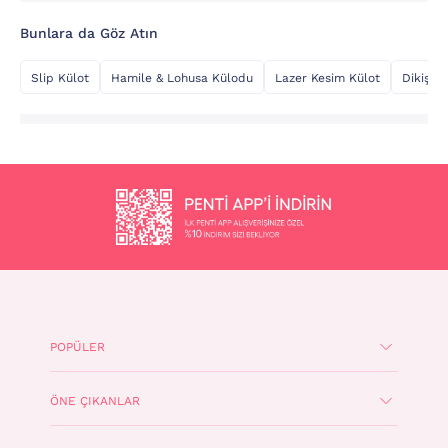
Bunlara da Göz Atın
Slip Külot
Hamile & Lohusa Külodu
Lazer Kesim Külot
Dikişsiz
POPÜLER
ÖNE ÇIKANLAR