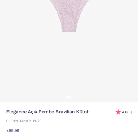
Elegance Açık Pembe Brazilian Külot
4.8
(5)
PLFNYHTJ24SK-PN79
₺99,99