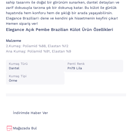
sahip tasarımı ile doğal bir görünüm sunarken, dantel detayları ve
zarif dokusuyla tarzına şık bir dokunuş katar. Bu külot ile günlük
hayatında hem konforu hem de şıklığı bir arada yaşayabilirsin.
Elegance Brazilian'ı dene ve kendini şık hissetmenin keyfini çıkar!
Hemen sipariş ver!
Elegance Açık Pembe Brazilian Külot Ürün Özellikleri
Malzeme
2.kumaş:
Poli̇ami̇d %88, Elastan %12
Ana Kumaş:
Poli̇ami̇d %91, Elastan %9
Kumaş Türü
Penti Renk
Dantel
Pn79 Lila
Kumaş Tipi
Örme
İndirimde Haber Ver
Mağazada Bul