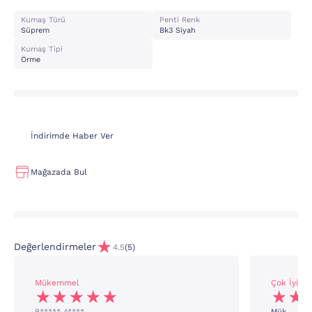
Kumaş Türü
Penti Renk
Süprem
Bk3 Siyah
Kumaş Tipi
Örme
İndirimde Haber Ver
Mağazada Bul
Değerlendirmeler
4.5
(5)
Mükemmel
Çok İyi
B***** A****
Mük