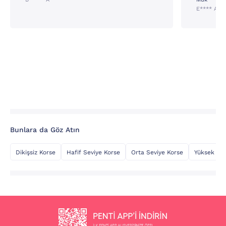
E**** A**
Bunlara da Göz Atın
Dikişsiz Korse
Hafif Seviye Korse
Orta Seviye Korse
Yüksek Se