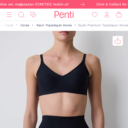
line ver, mağazadan ÜCRETSİZ teslim al!
Click & Collect ile s
İç Giyim
Korse
Karın Toparlayan Korse
Siyah Premium Toparlayıcı Korse