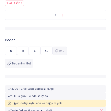
2 AL 1 ÖDE
Beden
S
M
L
XL
2XL
Bedenimi Bul
3000 TL ve üzeri ücretsiz kargo
1-10 iş günü içinde kargoda
Hijyen dolayısıyla iade ve değişim yok
Vade farksız 6 aya varan taksit