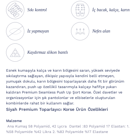
Sıkı kontrol
İç bacak, kalça, karın
İz yapmayan
Nefes alan
Kaydırmaz slikon bantlı
Esnek kumaşıyla kalça ve karın bölgesini saran, yüksek seviyede
sıkılaştırma sağlayan, dikişsiz yapısıyla kendini belli etmeyen,
yumuşak dokulu, karın bölgesini toparlayarak daha fit bir görünüm
kazandıran, push up özellikli tasarımıyla kalçayı hafifçe yukarı
kaldıran Premium Seamless Push Up Şort Korse. Özel davetler ve
organizasyonlar için şık pantolonlar ve elbiselerle oluşturulan
kombinlerde rahat bir kullanım sağlar.
Siyah Premium Toparlayıcı Korse Ürün Özellikleri
Malzeme
Ana Kumaş 58 Polyamid, 42 Lycra Dantel :83 Polyamid 17 Elastan:
1.
%58 Polyamide %42 Likra 2. %83 Polyamide %17 Elastane