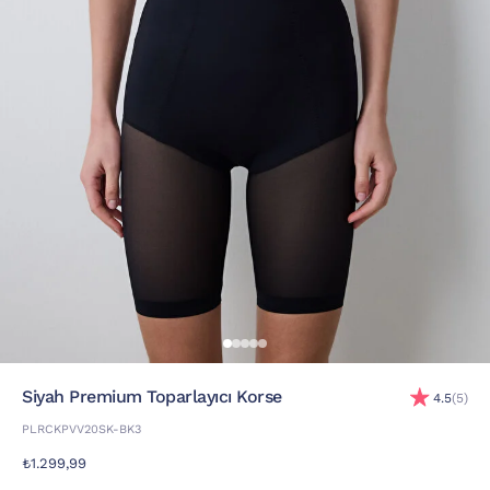
Siyah Premium Toparlayıcı Korse
4.5
(5)
PLRCKPVV20SK-BK3
₺1.299,99