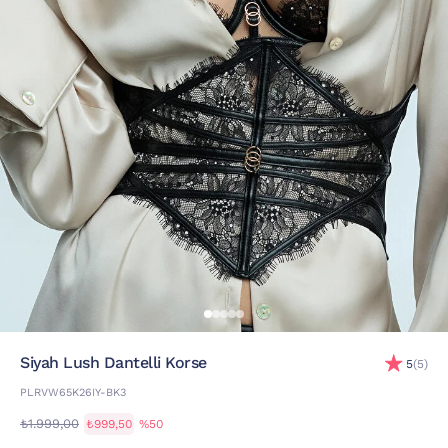
Siyah Lush Dantelli Korse
5
(5)
PLRVW65K26IY-BK3
₺1.999,00
₺999,50
%50