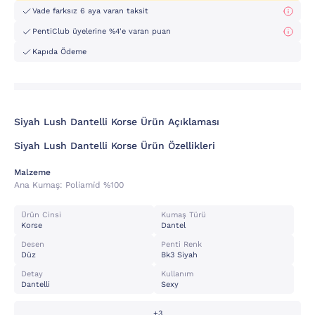
Vade farksız 6 aya varan taksit
PentiClub üyelerine %4'e varan puan
Kapıda Ödeme
Siyah Lush Dantelli Korse Ürün Açıklaması
Siyah Lush Dantelli Korse Ürün Özellikleri
Malzeme
Ana Kumaş:
Poli̇ami̇d %100
Ürün Cinsi
Kumaş Türü
Korse
Dantel
Desen
Penti Renk
Düz
Bk3 Siyah
Detay
Kullanım
Dantelli
Sexy
+3