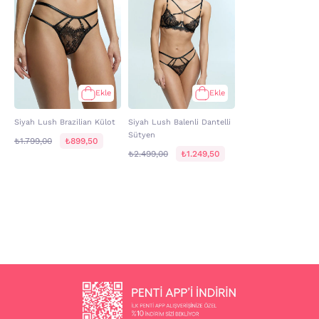
Ekle
Ekle
Siyah Lush Brazilian Külot
Siyah Lush Balenli Dantelli
Sütyen
₺1.799,00
₺899,50
₺2.499,00
₺1.249,50