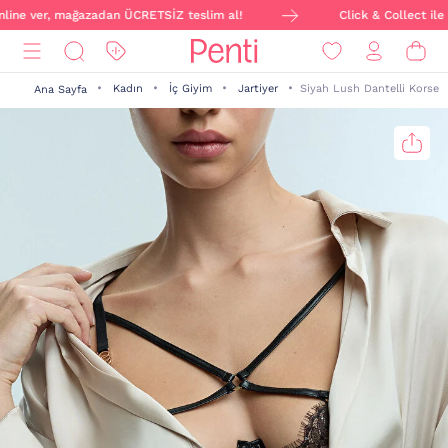
nline ver, mağazadan ÜCRETSİZ teslim al!
Click & Collect ile s
Kadın
İç Giyim
Jartiyer
Siyah Lush Dantelli Korse
Ana Sayfa