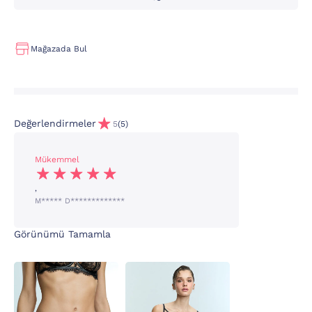
Mağazada Bul
Değerlendirmeler
5
(5)
Mükemmel
,
M***** D*************
Görünümü Tamamla