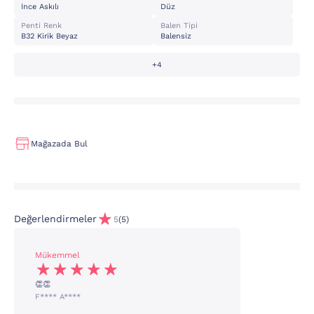
İnce Askılı
Düz
Penti Renk
Balen Tipi
B32 Kirik Beyaz
Balensiz
+4
Mağazada Bul
Değerlendirmeler
5
(5)
Mükemmel
👏👏
F**** A****