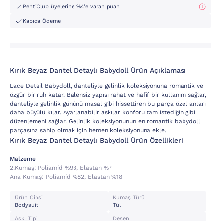
PentiClub üyelerine %4'e varan puan
Kapıda Ödeme
Kırık Beyaz Dantel Detaylı Babydoll Ürün Açıklaması
Lace Detail Babydoll, danteliyle gelinlik koleksiyonuna romantik ve
özgür bir ruh katar. Balensiz yapısı rahat ve hafif bir kullanım sağlar,
danteliyle gelinlik gününü masal gibi hissettiren bu parça özel anları
daha büyülü kılar. Ayarlanabilir askılar konforu tam istediğin gibi
düzenlemeni sağlar. Gelinlik koleksiyonunun en romantik babydoll
parçasına sahip olmak için hemen koleksiyonuna ekle.
Kırık Beyaz Dantel Detaylı Babydoll Ürün Özellikleri
Malzeme
2.kumaş:
Poli̇ami̇d %93, Elastan %7
Ana Kumaş:
Poli̇ami̇d %82, Elastan %18
Ürün Cinsi
Kumaş Türü
Bodysuit
Tül
Askı Tipi
Desen