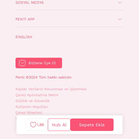
SOSYAL MEDYA
PENTI APP
ENGLISH
Bültene Üye Ol
Penti ©2024 Tüm hakkı saklıdır.
Kişisel Verilerin Korunması ve İşlenmesi
Çerez Aydınlatma Metni
Gizlilik ve Güvenlik
Kullanım Koşulları
Çerez Yönetimi
WhatsApp İletişim Aydınlatma Metni
Hızlı Al
Sepete Ekle
1,8B