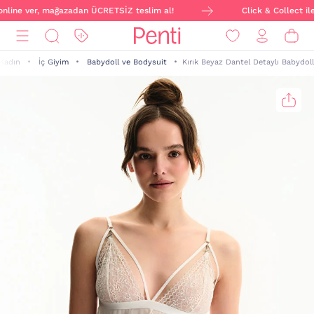
online ver, mağazadan ÜCRETSİZ teslim al!
Click & Collect ile 
Kadın
İç Giyim
Babydoll ve Bodysuit
Kırık Beyaz Dantel Detaylı Babydoll