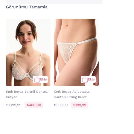
Görünümü Tamamla
Ekle
Ekle
Kırık Beyaz Balenli Dantelli
Kırık Beyaz Adjustable
Sütyen
Dantelli String Külot
₺1.199,99
₺480,00
₺399,99
₺199,99