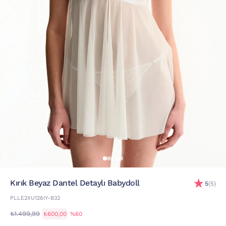
Kırık Beyaz Dantel Detaylı Babydoll
5
(5)
PLLE2XU126IY-B32
₺1.499,99
₺600,00
%60