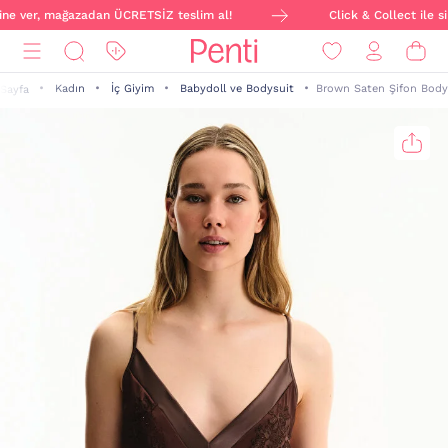
line ver, mağazadan ÜCRETSİZ teslim al!
Click & Collect ile si
Kadın
İç Giyim
Babydoll ve Bodysuit
Brown Saten Şifon Body
Sayfa