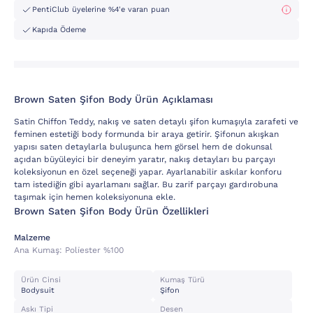
PentiClub üyelerine %4'e varan puan
Kapıda Ödeme
Brown Saten Şifon Body Ürün Açıklaması
Satin Chiffon Teddy, nakış ve saten detaylı şifon kumaşıyla zarafeti ve
feminen estetiği body formunda bir araya getirir. Şifonun akışkan
yapısı saten detaylarla buluşunca hem görsel hem de dokunsal
açıdan büyüleyici bir deneyim yaratır, nakış detayları bu parçayı
koleksiyonun en özel seçeneği yapar. Ayarlanabilir askılar konforu
tam istediğin gibi ayarlamanı sağlar. Bu zarif parçayı gardırobuna
taşımak için hemen koleksiyonuna ekle.
Brown Saten Şifon Body Ürün Özellikleri
Malzeme
Ana Kumaş:
Poli̇ester %100
Ürün Cinsi
Kumaş Türü
Bodysuit
Şifon
Askı Tipi
Desen