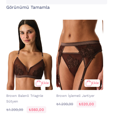
Görünümü Tamamla
Ekle
Ekle
Brown Balenli Triagnle
Brown İşlemeli Jartiyer
Sütyen
₺1.299,99
₺520,00
₺1.399,99
₺560,00