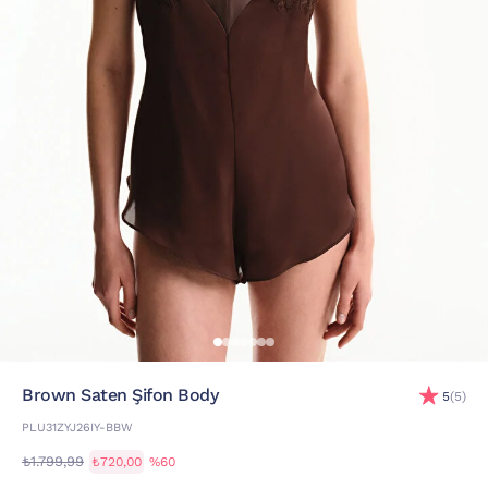
Brown Saten Şifon Body
5
(5)
PLU31ZYJ26IY-BBW
₺1.799,99
₺720,00
%60