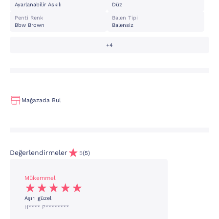
Ayarlanabilir Askılı
Düz
Penti Renk
Balen Tipi
Bbw Brown
Balensiz
+4
Mağazada Bul
Değerlendirmeler
5
(5)
Mükemmel
Aşırı güzel
H**** P********