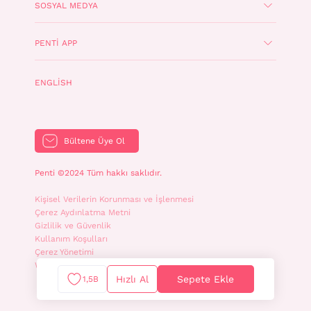
SOSYAL MEDYA
PENTI APP
ENGLISH
Bültene Üye Ol
Penti ©2024 Tüm hakkı saklıdır.
Kişisel Verilerin Korunması ve İşlenmesi
Çerez Aydınlatma Metni
Gizlilik ve Güvenlik
Kullanım Koşulları
Çerez Yönetimi
WhatsApp İletişim Aydınlatma Metni
Hızlı Al
Sepete Ekle
1,5B