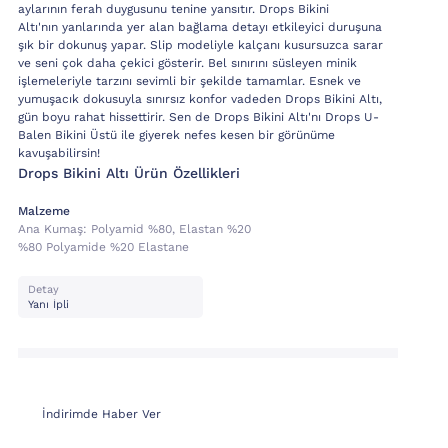
aylarının ferah duygusunu tenine yansıtır. Drops Bikini
Altı'nın yanlarında yer alan bağlama detayı etkileyici duruşuna
şık bir dokunuş yapar. Slip modeliyle kalçanı kusursuzca sarar
ve seni çok daha çekici gösterir. Bel sınırını süsleyen minik
işlemeleriyle tarzını sevimli bir şekilde tamamlar. Esnek ve
yumuşacık dokusuyla sınırsız konfor vadeden Drops Bikini Altı,
gün boyu rahat hissettirir. Sen de Drops Bikini Altı'nı Drops U-
Balen Bikini Üstü ile giyerek nefes kesen bir görünüme
kavuşabilirsin!
Drops Bikini Altı Ürün Özellikleri
Malzeme
Ana Kumaş:
Polyamid %80, Elastan %20
%80 Polyamide %20 Elastane
Detay
Yanı İpli
İndirimde Haber Ver