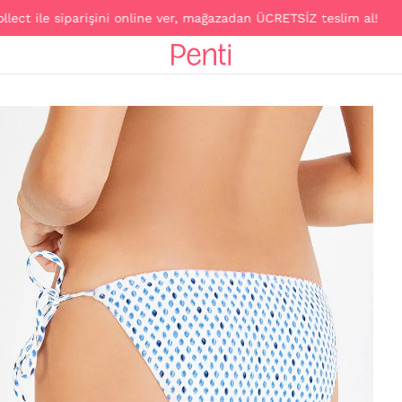
le siparişini online ver, mağazadan ÜCRETSİZ teslim al!