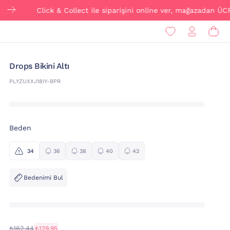
Click & Collect ile siparişini online ver, mağazadan ÜCRETSİZ t
Drops Bikini Altı
PLYZUXXJ18IY-BPR
Beden
34
36
38
40
42
Bedenimi Bul
₺162,44
₺129,95