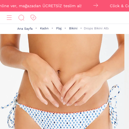
ver, mağazadan ÜCRETSİZ teslim al!
Click & Collect i
Kadın
Plaj
Bikini
Drops Bikini Altı
Ana Sayfa