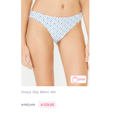
Ekle
Drops Slip Bikini Altı
₺162,44
₺129,95