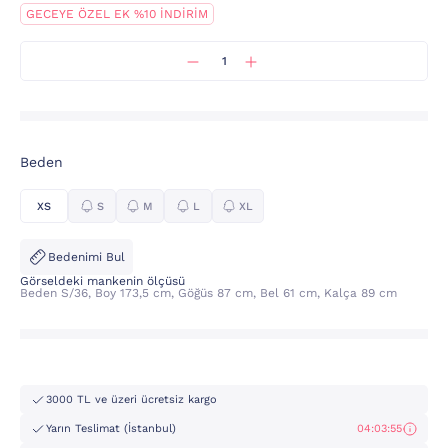
GECEYE ÖZEL EK %10 İNDİRİM
Beden
XS
S
M
L
XL
Bedenimi Bul
Görseldeki mankenin ölçüsü
Beden S/36, Boy 173,5 cm, Göğüs 87 cm, Bel 61 cm, Kalça 89 cm
3000 TL ve üzeri ücretsiz kargo
Yarın Teslimat (İstanbul)
04:03:55