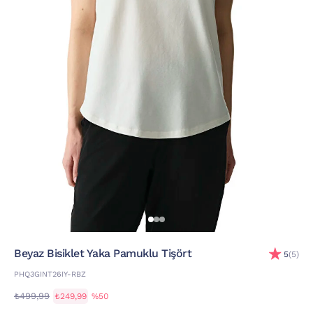
Beyaz Bisiklet Yaka Pamuklu Tişört
5
(5)
PHQ3GINT26IY-RBZ
₺499,99
₺249,99
%50