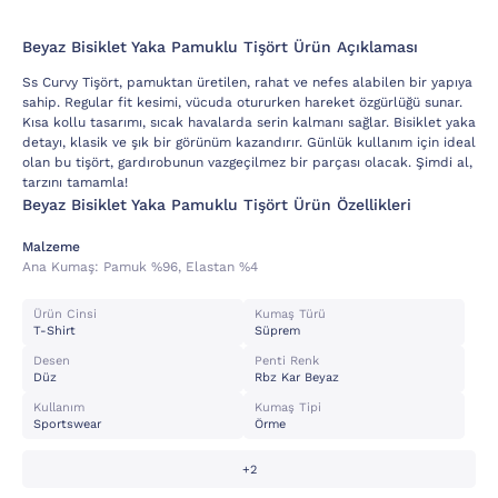
Beyaz Bisiklet Yaka Pamuklu Tişört Ürün Açıklaması
Ss Curvy Tişört, pamuktan üretilen, rahat ve nefes alabilen bir yapıya
sahip. Regular fit kesimi, vücuda otururken hareket özgürlüğü sunar.
Kısa kollu tasarımı, sıcak havalarda serin kalmanı sağlar. Bisiklet yaka
detayı, klasik ve şık bir görünüm kazandırır. Günlük kullanım için ideal
olan bu tişört, gardırobunun vazgeçilmez bir parçası olacak. Şimdi al,
tarzını tamamla!
Beyaz Bisiklet Yaka Pamuklu Tişört Ürün Özellikleri
Malzeme
Ana Kumaş:
Pamuk %96, Elastan %4
Ürün Cinsi
Kumaş Türü
T-Shirt
Süprem
Desen
Penti Renk
Düz
Rbz Kar Beyaz
Kullanım
Kumaş Tipi
Sportswear
Örme
+2