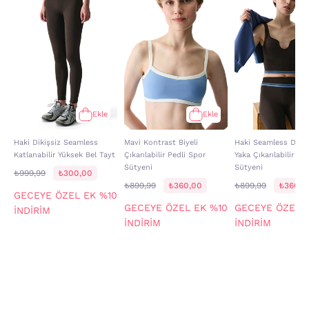
Ekle
Ekle
Haki Dikişsiz Seamless
Mavi Kontrast Biyeli
Haki Seamless Dikiş
Katlanabilir Yüksek Bel Tayt
Çıkarılabilir Pedli Spor
Yaka Çıkarılabilir Pe
Sütyeni
Sütyeni
₺999,99
₺300,00
₺899,99
₺360,00
₺899,99
₺360,0
GECEYE ÖZEL EK %10
GECEYE ÖZEL EK %10
GECEYE ÖZEL 
İNDİRİM
İNDİRİM
İNDİRİM