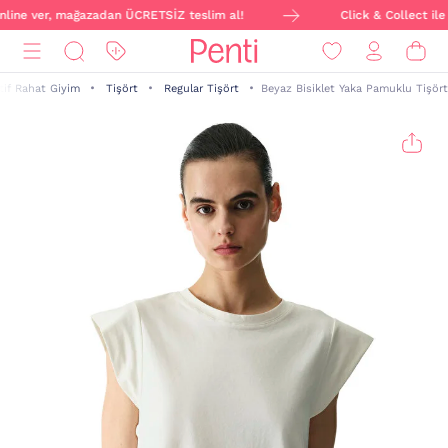
nline ver, mağazadan ÜCRETSİZ teslim al!
Click & Collect ile s
tif Rahat Giyim
Tişört
Regular Tişört
Beyaz Bisiklet Yaka Pamuklu Tişört