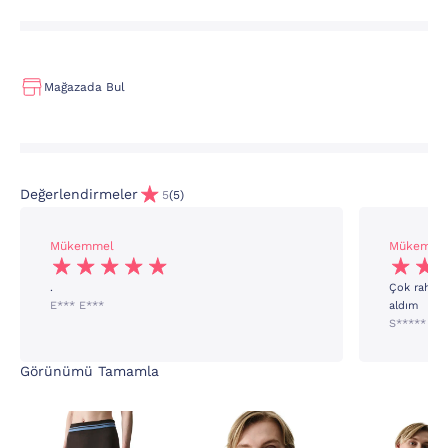
Mağazada Bul
Değerlendirmeler
5
(5)
Mükemmel
Mükemme
.
Çok rahat e
E*** E***
aldım
S***** G*
Görünümü Tamamla