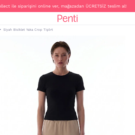
 ile siparişini online ver, mağazadan ÜCRETSİZ teslim al!
Siyah Bisiklet Yaka Crop Tişört