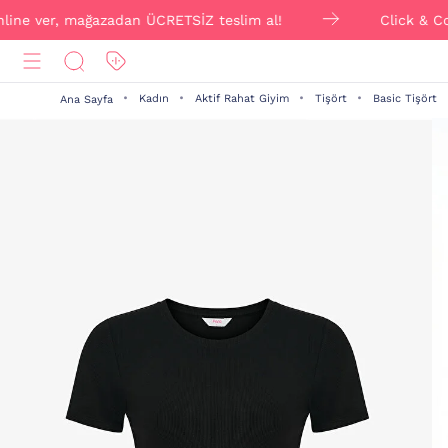
e ver, mağazadan ÜCRETSİZ teslim al!
Click & Collect
Kadın
Aktif Rahat Giyim
Tişört
Basic Tişört
Ana Sayfa