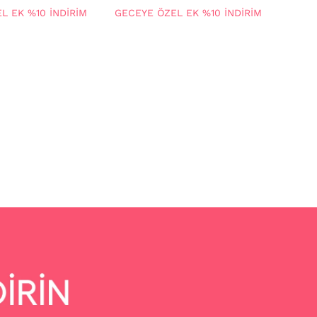
L EK %10 İNDİRİM
GECEYE ÖZEL EK %10 İNDİRİM