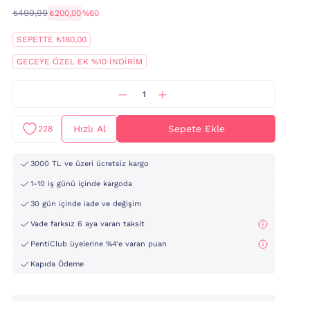
₺499,99
₺200,00
%60
SEPETTE ₺180,00
GECEYE ÖZEL EK %10 İNDİRİM
Hızlı Al
Sepete Ekle
228
3000 TL ve üzeri ücretsiz kargo
1-10 iş günü içinde kargoda
30 gün içinde iade ve değişim
Vade farksız 6 aya varan taksit
PentiClub üyelerine %4'e varan puan
Kapıda Ödeme