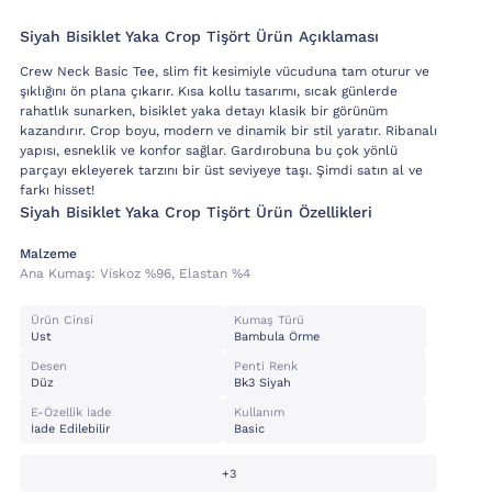
Siyah Bisiklet Yaka Crop Tişört Ürün Açıklaması
Crew Neck Basic Tee, slim fit kesimiyle vücuduna tam oturur ve
şıklığını ön plana çıkarır. Kısa kollu tasarımı, sıcak günlerde
rahatlık sunarken, bisiklet yaka detayı klasik bir görünüm
kazandırır. Crop boyu, modern ve dinamik bir stil yaratır. Ribanalı
yapısı, esneklik ve konfor sağlar. Gardırobuna bu çok yönlü
parçayı ekleyerek tarzını bir üst seviyeye taşı. Şimdi satın al ve
farkı hisset!
Siyah Bisiklet Yaka Crop Tişört Ürün Özellikleri
Malzeme
Ana Kumaş:
Vi̇skoz %96, Elastan %4
Ürün Cinsi
Kumaş Türü
Ust
Bambula Örme
Desen
Penti Renk
Düz
Bk3 Siyah
E-Özellik İade
Kullanım
İade Edilebilir
Basic
+3