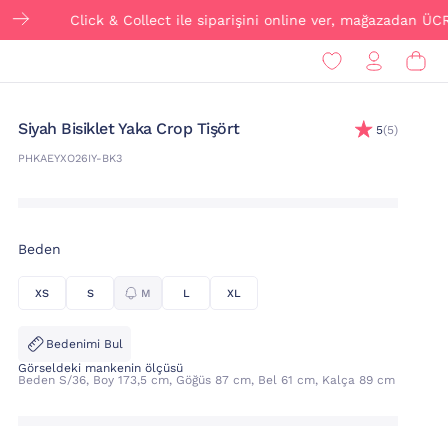
Click & Collect ile siparişini online ver, mağazadan ÜCRETSİZ
Siyah Bisiklet Yaka Crop Tişört
5
(5)
PHKAEYXO26IY-BK3
Beden
XS
S
M
L
XL
Bedenimi Bul
Görseldeki mankenin ölçüsü
Beden S/36, Boy 173,5 cm, Göğüs 87 cm, Bel 61 cm, Kalça 89 cm