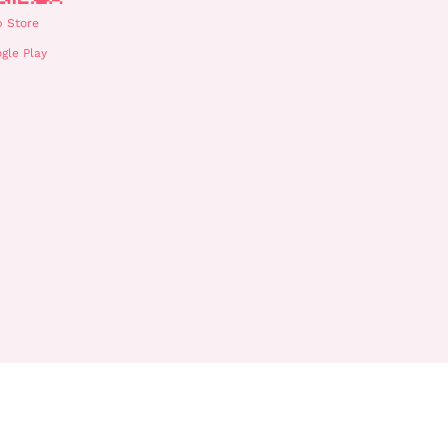
 Store
gle Play
nlatma Metni