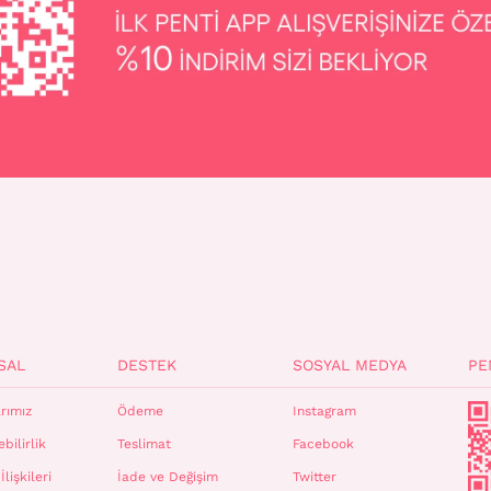
SAL
DESTEK
SOSYAL MEDYA
PE
rımız
Ödeme
Instagram
bilirlik
Teslimat
Facebook
İlişkileri
İade ve Değişim
Twitter