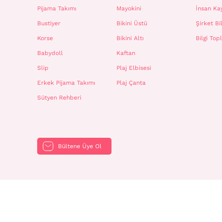
Pijama Takımı
Mayokini
İnsan Ka
Bustiyer
Bikini Üstü
Şirket Bil
Korse
Bikini Altı
Bilgi To
Babydoll
Kaftan
Slip
Plaj Elbisesi
Erkek Pijama Takımı
Plaj Çanta
Sütyen Rehberi
Bültene Üye Ol
Penti ©2024 Tüm hakkı saklıdır.
Kişisel Verilerin Korunması ve İşlenmesi
|
Çerez Aydınlatma Metni
|