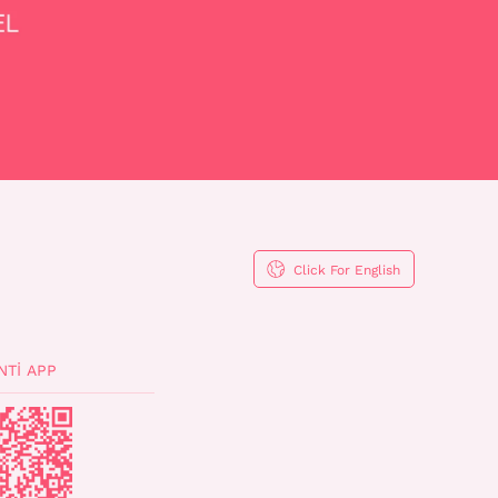
Click For English
NTI APP