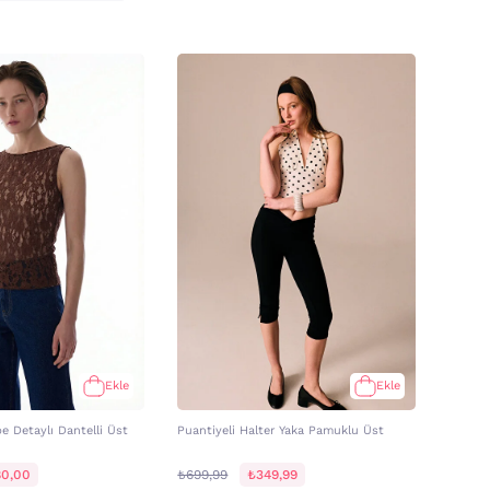
Ekle
Ekle
e Detaylı Dantelli Üst
Puantiyeli Halter Yaka Pamuklu Üst
0,00
₺699,99
₺349,99