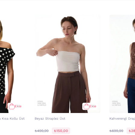
Ekle
Ekle
a Kısa Kollu Üst
Beyaz Straplez Üst
Kahverengi Drap
₺499,99
₺150,00
₺699,99
₺28