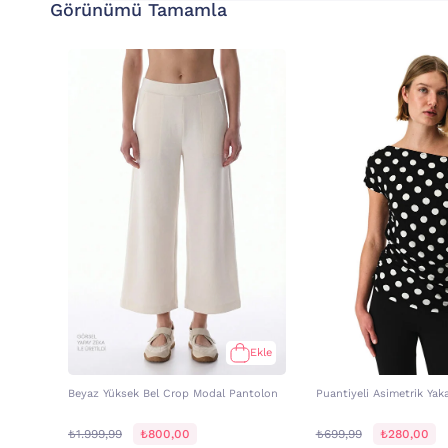
Görünümü Tamamla
Ekle
Beyaz Yüksek Bel Crop Modal Pantolon
Puantiyeli Asimetrik Yak
₺1.999,99
₺800,00
₺699,99
₺280,00