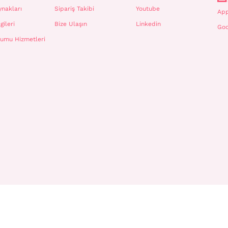
ynakları
Sipariş Takibi
Youtube
App
gileri
Bize Ulaşın
Linkedin
Goo
plumu Hizmetleri
Gizlilik ve Güvenlik
|
Kullanım Koşulları
|
Çerez Yönetimi
|
WhatsApp İletişim Aydı