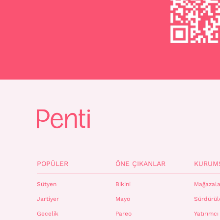
POPÜLER
ÖNE ÇIKANLAR
KURUM
Sütyen
Bikini
Mağazala
Jartiyer
Mayo
Sürdürüle
Gecelik
Pareo
Yatırımcı 