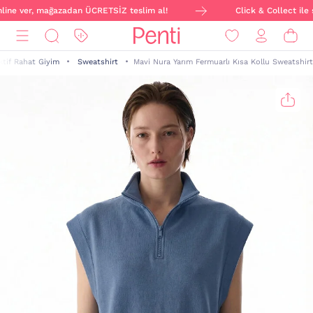
nline ver, mağazadan ÜCRETSİZ teslim al!
Click & Collect ile s
ktif Rahat Giyim
Sweatshirt
Mavi Nura Yarım Fermuarlı Kısa Kollu Sweatshirt