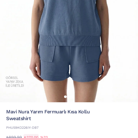
Mavi Nura Yarım Fermuarlı Kısa Kollu
Sweatshirt
PHU59KO226IY-DB7
₺899,99
₺270,00
%70