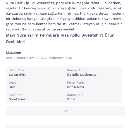
Nura Half Zip Ss Sweatshirt, pamuklu kumaşıyla rahatlık sunarken,
regular fit kesimiyle şıklığı bir araya getirir. Kısa kollu tasarımı, sıcak
havalarda serin kalmanı sağlarken, fermuarlı dik yaka detayı modern
bir dokunuş katıyor. Ulaşılabilir fiyatıyla dikkat çeken bu sweatshirt,
gardırobuna hem konfor hem de stil katmak isteyenler için ideal bir
seçenek. Şimdi satın al ve tarzını yenile!
Mavi Nura Yarım Fermuarlı Kısa Kollu Sweatshirt Ürün
Özellikleri
Malzeme
Ana Kumaş:
Pamuk %65, Poli̇ester %35
Ürün Cinsi
Kumaş Türü
Sweatshirt
Üç İplik Şardonsuz
Desen
Penti Renk
Düz
Db7 K.mavi
Kullanım
Kumaş Tipi
Sportswear
Örme
+2