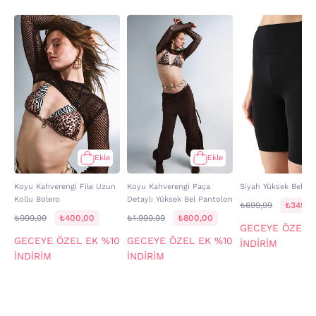
Ekle
Ekle
Koyu Kahverengi File Uzun
Koyu Kahverengi Paça
Siyah Yüksek Bel Bi
Kollu Bolero
Detaylı Yüksek Bel Pantolon
₺699,99
₺349,9
₺999,99
₺400,00
₺1.999,99
₺800,00
GECEYE ÖZEL 
GECEYE ÖZEL EK %10
GECEYE ÖZEL EK %10
İNDİRİM
İNDİRİM
İNDİRİM