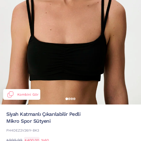
Kombini Gör
Siyah Katmanlı Çıkarılabilir Pedli
Mikro Spor Sütyeni
PH4DEZ2V26IY-BK3
₺999,99
₺400,00
%60