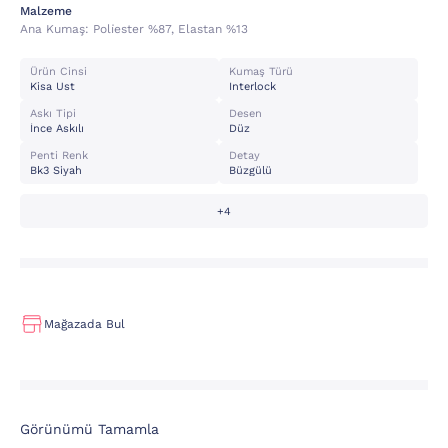
Malzeme
Ana Kumaş:
Poli̇ester %87, Elastan %13
Ürün Cinsi
Kumaş Türü
Kisa Ust
Interlock
Askı Tipi
Desen
İnce Askılı
Düz
Penti Renk
Detay
Bk3 Siyah
Büzgülü
+4
Mağazada Bul
Görünümü Tamamla