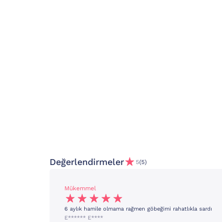
Değerlendirmeler
5
(5)
Mükemmel
6 aylık hamile olmama rağmen göbeğimi rahatlıkla sardı
E****** E****