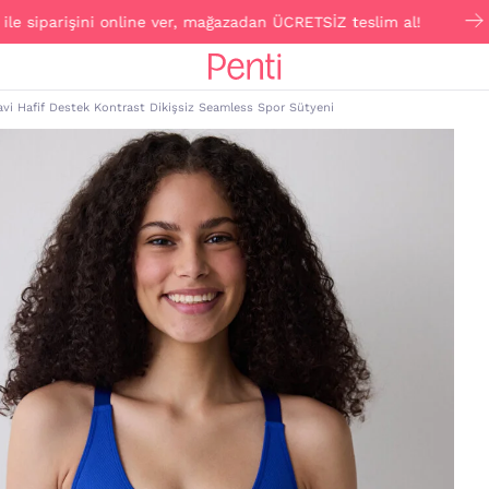
iparişini online ver, mağazadan ÜCRETSİZ teslim al!
vi Hafif Destek Kontrast Dikişsiz Seamless Spor Sütyeni