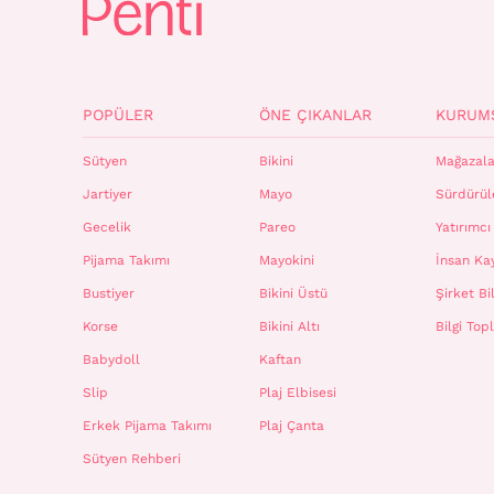
POPÜLER
ÖNE ÇIKANLAR
KURUM
Sütyen
Bikini
Mağazala
Jartiyer
Mayo
Sürdürüle
Gecelik
Pareo
Yatırımcı 
Pijama Takımı
Mayokini
İnsan Ka
Bustiyer
Bikini Üstü
Şirket Bil
Korse
Bikini Altı
Bilgi To
Babydoll
Kaftan
Slip
Plaj Elbisesi
Erkek Pijama Takımı
Plaj Çanta
Sütyen Rehberi