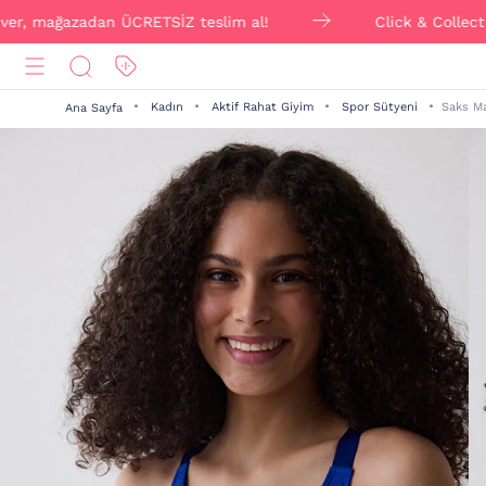
, mağazadan ÜCRETSİZ teslim al!
Click & Collect ile s
Kadın
Aktif Rahat Giyim
Spor Sütyeni
Saks Ma
Ana Sayfa