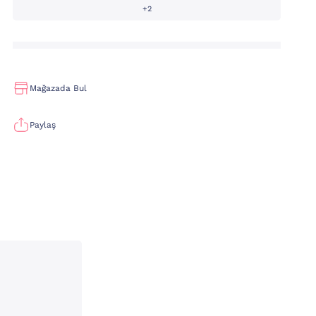
+2
Mağazada Bul
Paylaş