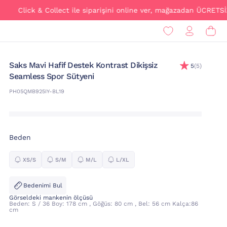
Click & Collect ile siparişini online ver, mağazadan ÜCRETSİZ tesli
Saks Mavi Hafif Destek Kontrast Dikişsiz
5
(5)
Seamless Spor Sütyeni
PH05QMB925IY-BL19
Beden
XS/S
S/M
M/L
L/XL
Bedenimi Bul
Görseldeki mankenin ölçüsü
Beden: S / 36 Boy: 178 cm , Göğüs: 80 cm , Bel: 56 cm Kalça:86
cm