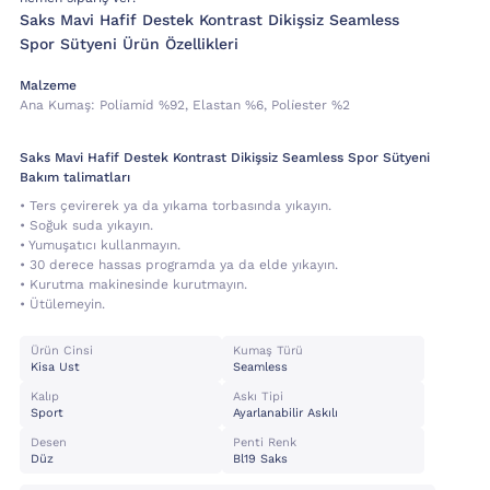
Saks Mavi Hafif Destek Kontrast Dikişsiz Seamless
Spor Sütyeni Ürün Özellikleri
Malzeme
Ana Kumaş:
Poli̇ami̇d %92, Elastan %6, Poli̇ester %2
Saks Mavi Hafif Destek Kontrast Dikişsiz Seamless Spor Sütyeni
Bakım talimatları
• Ters çevirerek ya da yıkama torbasında yıkayın.
• Soğuk suda yıkayın.
• Yumuşatıcı kullanmayın.
• 30 derece hassas programda ya da elde yıkayın.
• Kurutma makinesinde kurutmayın.
• Ütülemeyin.
Ürün Cinsi
Kumaş Türü
Kisa Ust
Seamless
Kalıp
Askı Tipi
Sport
Ayarlanabilir Askılı
Desen
Penti Renk
Düz
Bl19 Saks