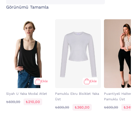
Görünümü Tamamla
Ekle
Ekle
Siyah U Yaka Modal Atlet
Pamuklu Ekru Bisiklet Yaka
Puantiyeli Halter Ya
Üst
Pamuklu Üst
₺699,99
₺210,00
₺899,99
₺360,00
₺699,99
₺349,9