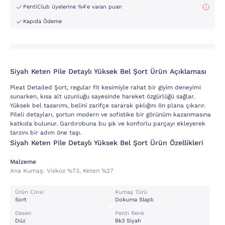
PentiClub üyelerine %4'e varan puan
Kapıda Ödeme
Siyah Keten Pile Detaylı Yüksek Bel Şort Ürün Açıklaması
Pleat Detailed Şort, regular fit kesimiyle rahat bir giyim deneyimi
sunarken, kısa alt uzunluğu sayesinde hareket özgürlüğü sağlar.
Yüksek bel tasarımı, belini zarifçe sararak şıklığını ön plana çıkarır.
Pileli detayları, şortun modern ve sofistike bir görünüm kazanmasına
katkıda bulunur. Gardırobuna bu şık ve konforlu parçayı ekleyerek
tarzını bir adım öne taşı.
Siyah Keten Pile Detaylı Yüksek Bel Şort Ürün Özellikleri
Malzeme
Ana Kumaş:
Vi̇skoz %73, Keten %27
Ürün Cinsi
Kumaş Türü
Sort
Dokuma Slaplı
Desen
Penti Renk
Düz
Bk3 Siyah