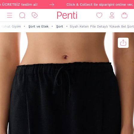
 ÜCRETSİZ teslim al!
Click & Collect ile siparişini online ver
f Rahat Giyim
Şort ve Etek
Şort
Siyah Keten Pile Detaylı Yüksek Bel Şort