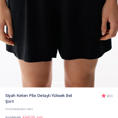
Siyah Keten Pile Detaylı Yüksek Bel
2
(5)
Şort
PHVE3KM226IY-BK3
₺1.099,99
₺440,00
%60