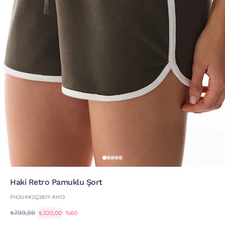
Haki Retro Pamuklu Şort
PH3U4K2Q26IY-KH13
₺799,99
₺320,00
%60