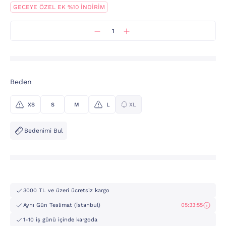
GECEYE ÖZEL EK %10 İNDİRİM
Beden
XS
S
M
L
XL
Bedenimi Bul
3000 TL ve üzeri ücretsiz kargo
Aynı Gün Teslimat (İstanbul)
05:33:55
1-10 iş günü içinde kargoda