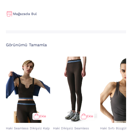
Mağazada Bul
Görünümü Tamamla
Ekle
Ekle
Haki Seamless Dikişsiz Kalp
Haki Dikişsiz Seamless
Haki Sırtı Büzgülü K