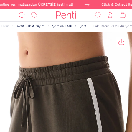
nline ver, mağazadan ÜCRETSİZ teslim al!
Click & Collect ile 
Kadın
Aktif Rahat Giyim
Şort ve Etek
Şort
Haki Retro Pamuklu Şort