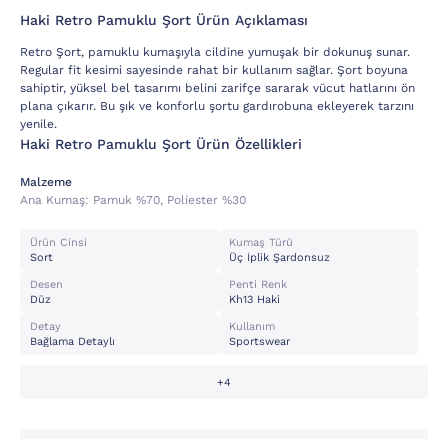
Haki Retro Pamuklu Şort Ürün Açıklaması
Retro Şort, pamuklu kumaşıyla cildine yumuşak bir dokunuş sunar.
Regular fit kesimi sayesinde rahat bir kullanım sağlar. Şort boyuna
sahiptir, yüksel bel tasarımı belini zarifçe sararak vücut hatlarını ön
plana çıkarır. Bu şık ve konforlu şortu gardırobuna ekleyerek tarzını
yenile.
Haki Retro Pamuklu Şort Ürün Özellikleri
Malzeme
Ana Kumaş:
Pamuk %70, Poli̇ester %30
Ürün Cinsi
Kumaş Türü
Sort
Üç İplik Şardonsuz
Desen
Penti Renk
Düz
Kh13 Haki
Detay
Kullanım
Bağlama Detaylı
Sportswear
+4