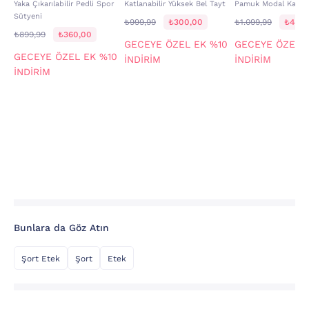
Yaka Çıkarılabilir Pedli Spor
Katlanabilir Yüksek Bel Tayt
Pamuk Modal Karışı
Sütyeni
₺999,99
₺300,00
₺1.099,99
₺440,
₺899,99
₺360,00
GECEYE ÖZEL EK %10
GECEYE ÖZEL 
GECEYE ÖZEL EK %10
İNDİRİM
İNDİRİM
İNDİRİM
Bunlara da Göz Atın
Şort Etek
Şort
Etek