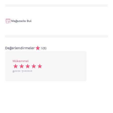
Mağazada Bul
Değerlendirmeler
5
(5)
Mükemmel
B**** T******