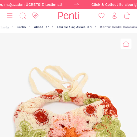
ver, mağazadan ÜCRETSİZ teslim al!
Click & Collect ile sipariş
Kadın
Aksesuar
Takı ve Saç Aksesuarı
Otantik Renkli Bandana
Sayfa