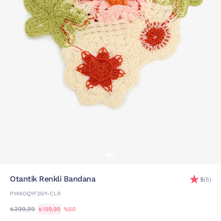
Otantik Renkli Bandana
5
(5)
PY46OQYF25IY-CLR
₺399,99
₺199,99
%50