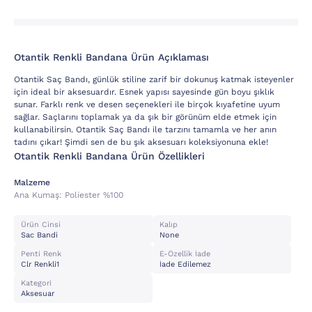
Otantik Renkli Bandana Ürün Açıklaması
Otantik Saç Bandı, günlük stiline zarif bir dokunuş katmak isteyenler
için ideal bir aksesuardır. Esnek yapısı sayesinde gün boyu şıklık
sunar. Farklı renk ve desen seçenekleri ile birçok kıyafetine uyum
sağlar. Saçlarını toplamak ya da şık bir görünüm elde etmek için
kullanabilirsin. Otantik Saç Bandı ile tarzını tamamla ve her anın
tadını çıkar! Şimdi sen de bu şık aksesuarı koleksiyonuna ekle!
Otantik Renkli Bandana Ürün Özellikleri
Malzeme
Ana Kumaş:
Poli̇ester %100
Ürün Cinsi
Kalıp
Sac Bandi
None
Penti Renk
E-Özellik İade
Clr Renkli1
İade Edilemez
Kategori
Aksesuar