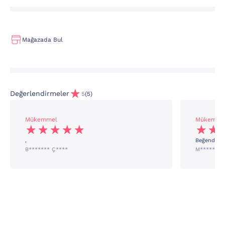
Mağazada Bul
Değerlendirmeler
5
(5)
Mükemmel
Mükemme
,
Beğendim
B******* Ç****
M***** B*