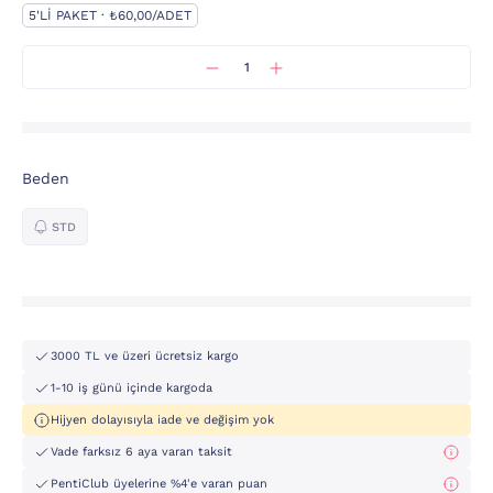
5'LI PAKET · ₺60,00/ADET
Beden
STD
3000 TL ve üzeri ücretsiz kargo
1-10 iş günü içinde kargoda
Hijyen dolayısıyla iade ve değişim yok
Vade farksız 6 aya varan taksit
PentiClub üyelerine %4'e varan puan