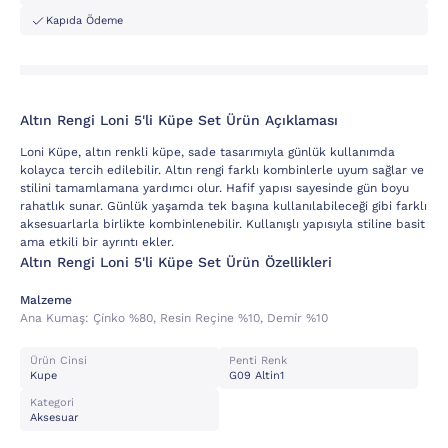
Kapıda Ödeme
Altın Rengi Loni 5'li Küpe Set Ürün Açıklaması
Loni Küpe, altın renkli küpe, sade tasarımıyla günlük kullanımda
kolayca tercih edilebilir. Altın rengi farklı kombinlerle uyum sağlar ve
stilini tamamlamana yardımcı olur. Hafif yapısı sayesinde gün boyu
rahatlık sunar. Günlük yaşamda tek başına kullanılabileceği gibi farklı
aksesuarlarla birlikte kombinlenebilir. Kullanışlı yapısıyla stiline basit
ama etkili bir ayrıntı ekler.
Altın Rengi Loni 5'li Küpe Set Ürün Özellikleri
Malzeme
Ana Kumaş:
Çi̇nko %80, Resin Reçine %10, Demi̇r %10
Ürün Cinsi
Penti Renk
Kupe
G09 Altin1
Kategori
Aksesuar