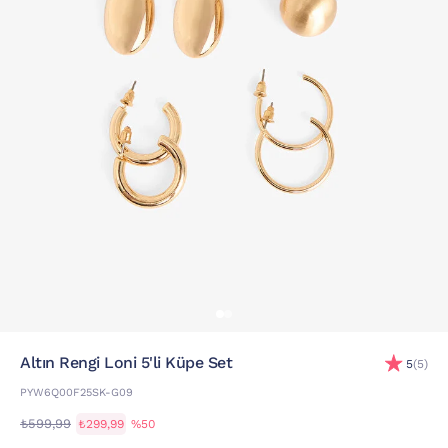
Altın Rengi Loni 5'li Küpe Set
5
(5)
PYW6Q00F25SK-G09
₺599,99
₺299,99
%50