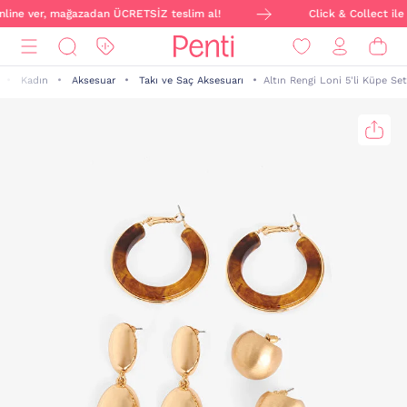
online ver, mağazadan ÜCRETSİZ teslim al!
Click & Collect ile 
Kadın
Aksesuar
Takı ve Saç Aksesuarı
Altın Rengi Loni 5'li Küpe Set