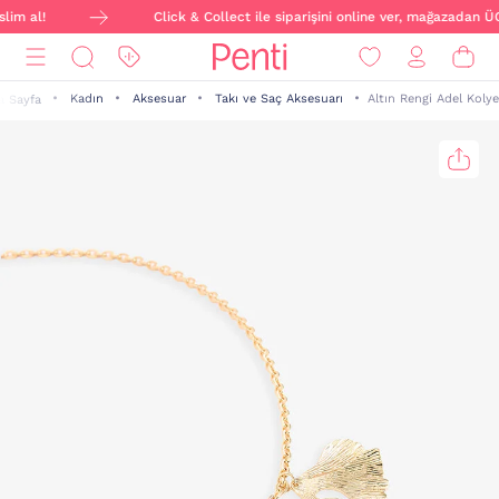
im al!
Click & Collect ile siparişini online ver, mağazadan Ü
Kadın
Aksesuar
Takı ve Saç Aksesuarı
Altın Rengi Adel Kolye
a Sayfa