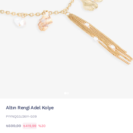
Altın Rengi Adel Kolye
PYYNQG3J26IY-G09
₺599,99
₺419,99
%30