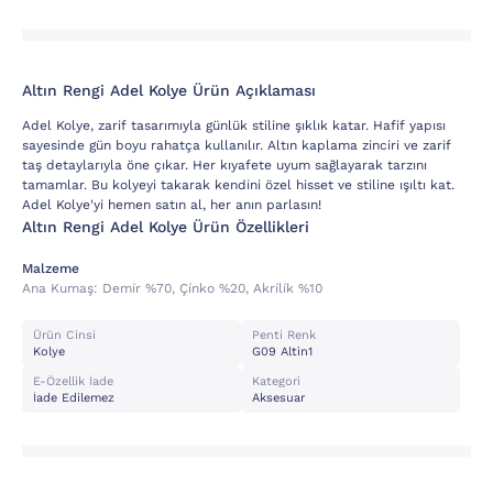
Altın Rengi Adel Kolye Ürün Açıklaması
Adel Kolye, zarif tasarımıyla günlük stiline şıklık katar. Hafif yapısı
sayesinde gün boyu rahatça kullanılır. Altın kaplama zinciri ve zarif
taş detaylarıyla öne çıkar. Her kıyafete uyum sağlayarak tarzını
tamamlar. Bu kolyeyi takarak kendini özel hisset ve stiline ışıltı kat.
Adel Kolye'yi hemen satın al, her anın parlasın!
Altın Rengi Adel Kolye Ürün Özellikleri
Malzeme
Ana Kumaş:
Demi̇r %70, Çi̇nko %20, Akri̇li̇k %10
Ürün Cinsi
Penti Renk
Kolye
G09 Altin1
E-Özellik İade
Kategori
İade Edilemez
Aksesuar