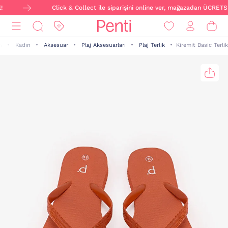
Click & Collect ile siparişini online ver, mağazadan ÜCRETSİZ
Kadın
Aksesuar
Plaj Aksesuarları
Plaj Terlik
Kiremit Basic Terlik
a