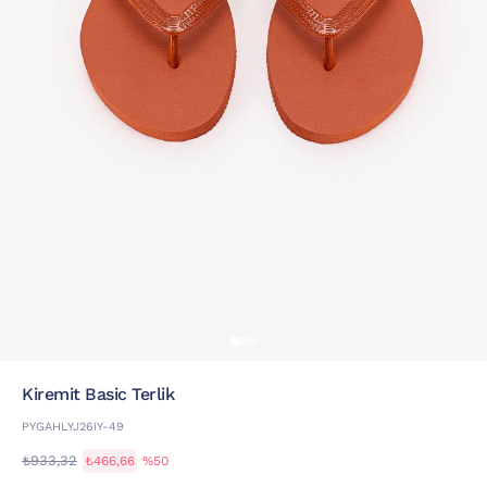
Kiremit Basic Terlik
PYGAHLYJ26IY-49
₺933,32
₺466,66
%50