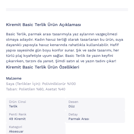
Kiremit Basic Terlik Ürün Açıklaması
Basic Terlik, parmak arası tasarımıyla yaz aylarının vazgeçilmezi
olmaya adaydır. Kadın havuz terliği olarak tasarlanan bu ürün, suya
dayanıklı yapısıyla havuz kenarında rahatlıkla kullanılabilir. Hafif
yapısı sayesinde gün boyu konfor sunar. Şık ve sade tasarımı, her
türlü plaj kıyafetiyle uyum sağlar. Basic Terlik ile yazın keyfini
çıkarırken, tarzını da yansıt. Şimdi satın al ve yazın tadını çıkar!
Kiremit Basic Terlik Ürün Özellikleri
Malzeme
Saya (terli̇kler İçi̇n):
Poli̇vi̇ni̇lklorür %100
Taban:
Poli̇eti̇len %60, Asetat %40
Ürün Cinsi
Desen
Terlik
Düz
Penti Renk
Detay
49 Kiremit
Parmak Arası
Kategori
Aksesuar