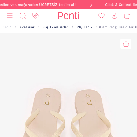
 online ver, mağazadan ÜCRETSİZ teslim al!
Click & Collect ile
Kadın
Aksesuar
Plaj Aksesuarları
Plaj Terlik
Krem Rengi Basic Terlik