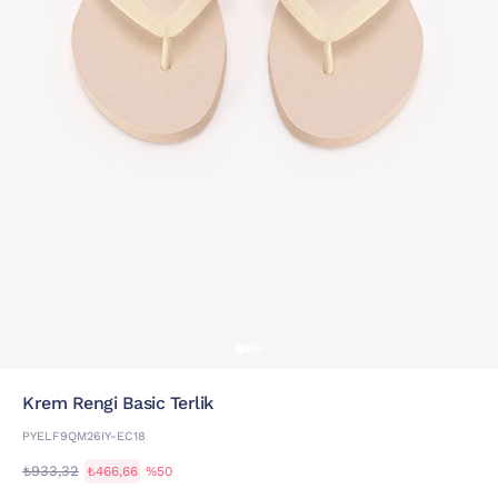
Krem Rengi Basic Terlik
PYELF9QM26IY-EC18
₺933,32
₺466,66
%50