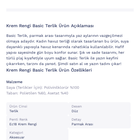
Krem Rengi Basic Terlik Ürün Açıklaması
Basic Terlik, parmak arası tasarımıyla yaz aylarının vazgeçilmezi
olmaya adaydır. Kadın havuz terliği olarak tasarlanan bu ürün, suya
dayanıklı yapısıyla havuz kenarında rahatlıkla kullanılabilir. Hafif
yapısı sayesinde gün boyu konfor sunar. Şık ve sade tasarımı, her
türlü plaj kıyafetiyle uyum sağlar. Basic Terlik ile yazın keyfini
çıkarırken, tarzını da yansıt. Şimdi satın al ve yazın tadını çıkar!
Krem Rengi Basic Terlik Ürün Özellikleri
Malzeme
Saya (terli̇kler İçi̇n):
Poli̇vi̇ni̇lklorür %100
Taban:
Poli̇eti̇len %60, Asetat %40
Ürün Cinsi
Desen
Terlik
Düz
Penti Renk
Detay
Ec18 Krem Rengi
Parmak Arası
Kategori
Aksesuar