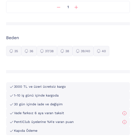
Beden
35
36
37/38
38
39/40
40
3000 TL ve üzeri ücretsiz kargo
1-10 iş günü içinde kargoda
30 gün içinde iade ve değişim
Vade farksız 6 aya varan taksit
PentiClub üyelerine %4'e varan puan
Kapıda Ödeme