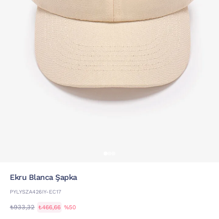
Ekru Blanca Şapka
PYLYSZA426IY-EC17
₺933,32
₺466,66
%50