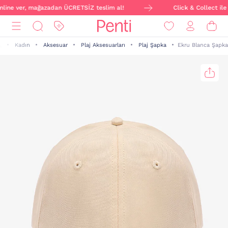
online ver, mağazadan ÜCRETSİZ teslim al!
Click & Collect ile 
Kadın
Aksesuar
Plaj Aksesuarları
Plaj Şapka
Ekru Blanca Şapka
a