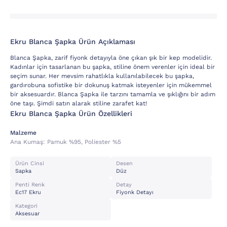
Ekru Blanca Şapka Ürün Açıklaması
Blanca Şapka, zarif fiyonk detayıyla öne çıkan şık bir kep modelidir.
Kadınlar için tasarlanan bu şapka, stiline önem verenler için ideal bir
seçim sunar. Her mevsim rahatlıkla kullanılabilecek bu şapka,
gardırobuna sofistike bir dokunuş katmak isteyenler için mükemmel
bir aksesuardır. Blanca Şapka ile tarzını tamamla ve şıklığını bir adım
öne taşı. Şimdi satın alarak stiline zarafet kat!
Ekru Blanca Şapka Ürün Özellikleri
Malzeme
Ana Kumaş:
Pamuk %95, Poli̇ester %5
Ürün Cinsi
Desen
Sapka
Düz
Penti Renk
Detay
Ec17 Ekru
Fiyonk Detayı
Kategori
Aksesuar