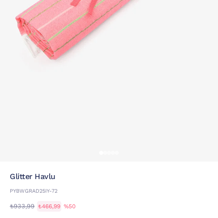
Glitter Havlu
PYBWGRAD25IY-72
₺933,99
₺466,99
%50