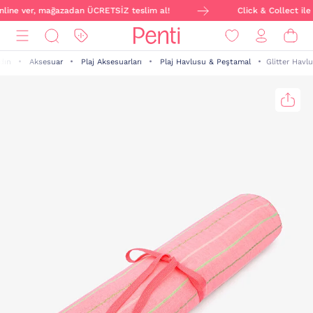
online ver, mağazadan ÜCRETSİZ teslim al!
Click & Collect ile 
dın
Aksesuar
Plaj Aksesuarları
Plaj Havlusu & Peştamal
Glitter Havlu