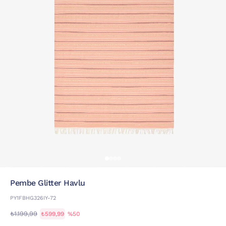
Pembe Glitter Havlu
PY1FBHG326IY-72
₺1.199,99
₺599,99
%50