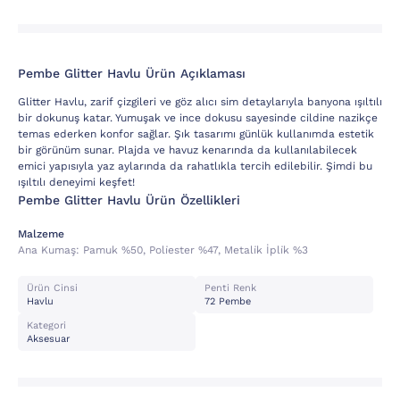
Pembe Glitter Havlu Ürün Açıklaması
Glitter Havlu, zarif çizgileri ve göz alıcı sim detaylarıyla banyona ışıltılı
bir dokunuş katar. Yumuşak ve ince dokusu sayesinde cildine nazikçe
temas ederken konfor sağlar. Şık tasarımı günlük kullanımda estetik
bir görünüm sunar. Plajda ve havuz kenarında da kullanılabilecek
emici yapısıyla yaz aylarında da rahatlıkla tercih edilebilir. Şimdi bu
ışıltılı deneyimi keşfet!
Pembe Glitter Havlu Ürün Özellikleri
Malzeme
Ana Kumaş:
Pamuk %50, Poli̇ester %47, Metali̇k İpli̇k %3
Ürün Cinsi
Penti Renk
Havlu
72 Pembe
Kategori
Aksesuar