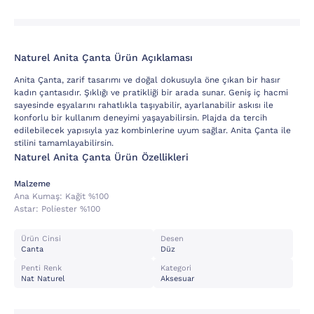
Naturel Anita Çanta Ürün Açıklaması
Anita Çanta, zarif tasarımı ve doğal dokusuyla öne çıkan bir hasır
kadın çantasıdır. Şıklığı ve pratikliği bir arada sunar. Geniş iç hacmi
sayesinde eşyalarını rahatlıkla taşıyabilir, ayarlanabilir askısı ile
konforlu bir kullanım deneyimi yaşayabilirsin. Plajda da tercih
edilebilecek yapısıyla yaz kombinlerine uyum sağlar. Anita Çanta ile
stilini tamamlayabilirsin.
Naturel Anita Çanta Ürün Özellikleri
Malzeme
Ana Kumaş:
Kağit %100
Astar:
Poli̇ester %100
Ürün Cinsi
Desen
Canta
Düz
Penti Renk
Kategori
Nat Naturel
Aksesuar