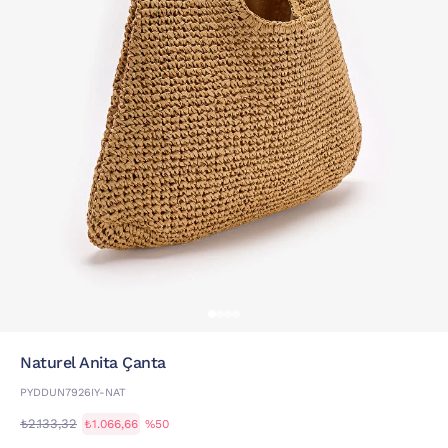
Naturel Anita Çanta
PYDDUN7926IY-NAT
₺2.133,32
₺1.066,66
%50