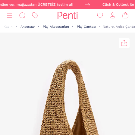
online ver, mağazadan ÜCRETSİZ teslim al!
Click & Collect ile 
Kadın
Aksesuar
Plaj Aksesuarları
Plaj Çantası
Naturel Anita Çanta