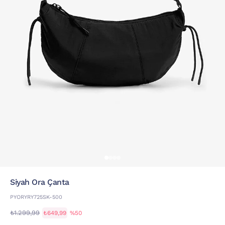
Siyah Ora Çanta
PYORYRY725SK-500
₺1.299,99
₺649,99
%50