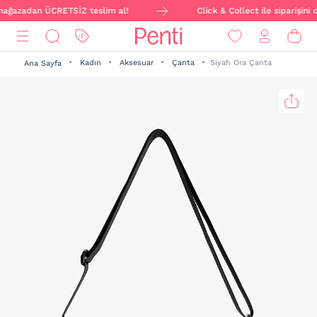
, mağazadan ÜCRETSİZ teslim al!
Click & Collect ile siparişini
Kadın
Aksesuar
Çanta
Siyah Ora Çanta
Ana Sayfa