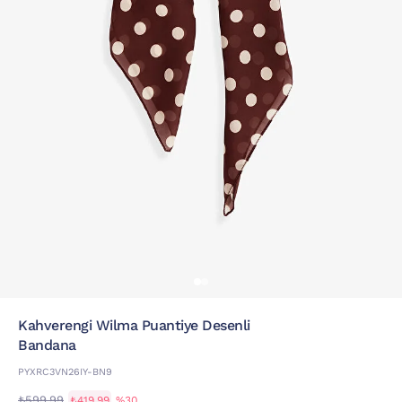
Kahverengi Wilma Puantiye Desenli
Bandana
PYXRC3VN26IY-BN9
₺599,99
₺419,99
%30