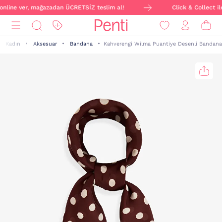
i online ver, mağazadan ÜCRETSİZ teslim al!
Click & Collect il
Kadın
Aksesuar
Bandana
Kahverengi Wilma Puantiye Desenli Bandana