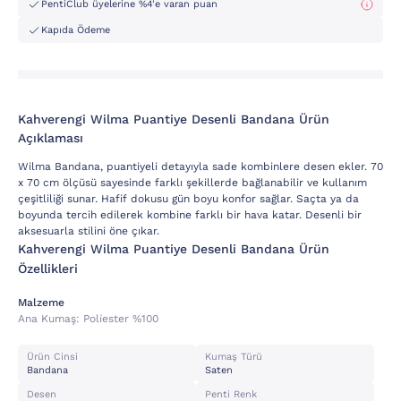
PentiClub üyelerine %4'e varan puan
Kapıda Ödeme
Kahverengi Wilma Puantiye Desenli Bandana Ürün
Açıklaması
Wilma Bandana, puantiyeli detayıyla sade kombinlere desen ekler. 70
x 70 cm ölçüsü sayesinde farklı şekillerde bağlanabilir ve kullanım
çeşitliliği sunar. Hafif dokusu gün boyu konfor sağlar. Saçta ya da
boyunda tercih edilerek kombine farklı bir hava katar. Desenli bir
aksesuarla stilini öne çıkar.
Kahverengi Wilma Puantiye Desenli Bandana Ürün
Özellikleri
Malzeme
Ana Kumaş:
Poli̇ester %100
Ürün Cinsi
Kumaş Türü
Bandana
Saten
Desen
Penti Renk