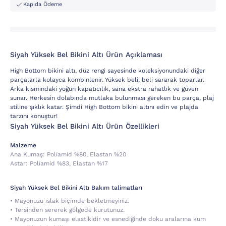
Kapıda Ödeme
Siyah Yüksek Bel Bikini Altı Ürün Açıklaması
High Bottom bikini altı, düz rengi sayesinde koleksiyonundaki diğer
parçalarla kolayca kombinlenir. Yüksek beli, beli sararak toparlar.
Arka kısmındaki yoğun kapatıcılık, sana ekstra rahatlık ve güven
sunar. Herkesin dolabında mutlaka bulunması gereken bu parça, plaj
stiline şıklık katar. Şimdi High Bottom bikini altını edin ve plajda
tarzını konuştur!
Siyah Yüksek Bel Bikini Altı Ürün Özellikleri
Malzeme
Ana Kumaş:
Poli̇ami̇d %80, Elastan %20
Astar:
Poli̇ami̇d %83, Elastan %17
Siyah Yüksek Bel Bikini Altı Bakım talimatları
• Mayonuzu ıslak biçimde bekletmeyiniz.
• Tersinden sererek gölgede kurutunuz.
• Mayonuzun kumaşı elastikidir ve esnediğinde doku aralarına kum