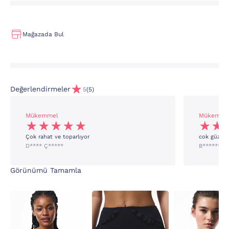
Mağazada Bul
Değerlendirmeler
5
(5)
Mükemmel
Mükemme
Çok rahat ve toparlıyor
cok güzel 
D**** Ç*****
B****** B
Görünümü Tamamla