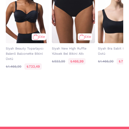
Ekle
Ekle
Siyah Beauty Toparlayıcı
Siyah New High Ruffle
Siyah Bra Sabit Kapl
Balenli Balconette Bikini
Yüksek Bel Bikini Altı
Üstü
Üstü
₺933,99
₺466,99
₺1.466,99
₺733,
₺1.466,99
₺733,49