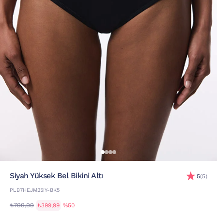
Siyah Yüksek Bel Bikini Altı
5
(5)
PLB7HEJM25IY-BK5
₺799,99
₺399,99
%50