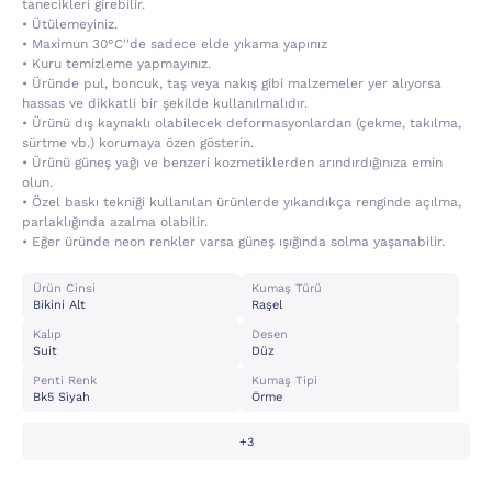
tanecikleri girebilir.
• Ütülemeyiniz.
• Maximun 30°C''de sadece elde yıkama yapınız
• Kuru temizleme yapmayınız.
• Üründe pul, boncuk, taş veya nakış gibi malzemeler yer alıyorsa
hassas ve dikkatli bir şekilde kullanılmalıdır.
• Ürünü dış kaynaklı olabilecek deformasyonlardan (çekme, takılma,
sürtme vb.) korumaya özen gösterin.
• Ürünü güneş yağı ve benzeri kozmetiklerden arındırdığınıza emin
olun.
• Özel baskı tekniği kullanılan ürünlerde yıkandıkça renginde açılma,
parlaklığında azalma olabilir.
• Eğer üründe neon renkler varsa güneş ışığında solma yaşanabilir.
Ürün Cinsi
Kumaş Türü
Bikini Alt
Raşel
Kalıp
Desen
Suit
Düz
Penti Renk
Kumaş Tipi
Bk5 Si̇yah
Örme
+3