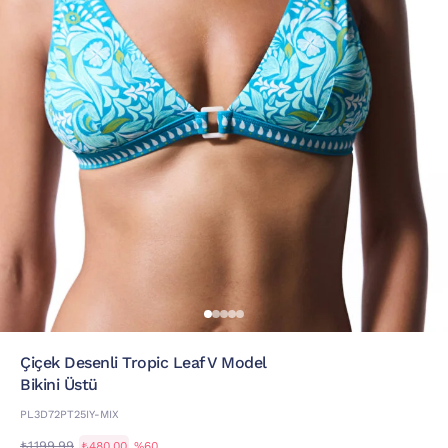
Çiçek Desenli Tropic Leaf V Model
Bikini Üstü
PL3D72PT25IY-MIX
₺1.199,99
₺480,00
%60