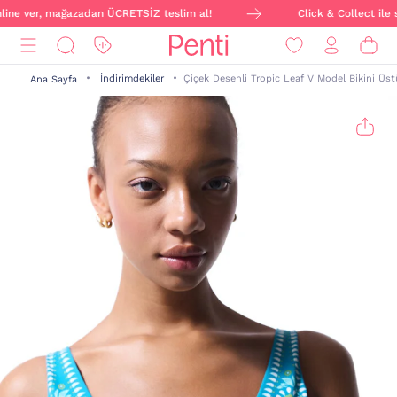
nline ver, mağazadan ÜCRETSİZ teslim al!
Click & Collect ile s
İndirimdekiler
Çiçek Desenli Tropic Leaf V Model Bikini Üst
Ana Sayfa