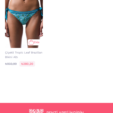
Ekle
Çiçekli Tropic Leaf Brazilian
Bikini Altı
₺933,99
₺280,20