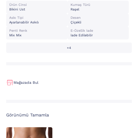
Ürün Cinsi
Kumaş Türü
Bikini Ust
Raşel
Askı Tipi
Desen
Ayarlanabilir Askılı
Çiçekli
Penti Renk
E-Özellik İade
Mix Mix
İade Edilebilir
+4
Mağazada Bul
Görünümü Tamamla