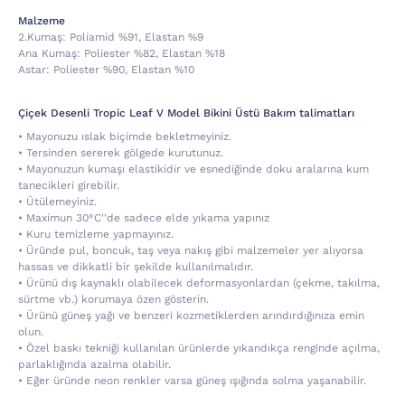
Malzeme
2.kumaş:
Poli̇ami̇d %91, Elastan %9
Ana Kumaş:
Poli̇ester %82, Elastan %18
Astar:
Poli̇ester %90, Elastan %10
Çiçek Desenli Tropic Leaf V Model Bikini Üstü Bakım talimatları
• Mayonuzu ıslak biçimde bekletmeyiniz.
• Tersinden sererek gölgede kurutunuz.
• Mayonuzun kumaşı elastikidir ve esnediğinde doku aralarına kum
tanecikleri girebilir.
• Ütülemeyiniz.
• Maximun 30°C''de sadece elde yıkama yapınız
• Kuru temizleme yapmayınız.
• Üründe pul, boncuk, taş veya nakış gibi malzemeler yer alıyorsa
hassas ve dikkatli bir şekilde kullanılmalıdır.
• Ürünü dış kaynaklı olabilecek deformasyonlardan (çekme, takılma,
sürtme vb.) korumaya özen gösterin.
• Ürünü güneş yağı ve benzeri kozmetiklerden arındırdığınıza emin
olun.
• Özel baskı tekniği kullanılan ürünlerde yıkandıkça renginde açılma,
parlaklığında azalma olabilir.
• Eğer üründe neon renkler varsa güneş ışığında solma yaşanabilir.