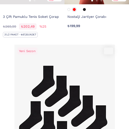
3 Çift Pamuklu Tenis Soket Çorap
Nostalji Jartiyer Çorabı
₺199,99
₺269,99
₺202,49
%25
3'LÜ PAKET · ₺67,50/ADET
Yeni Sezon