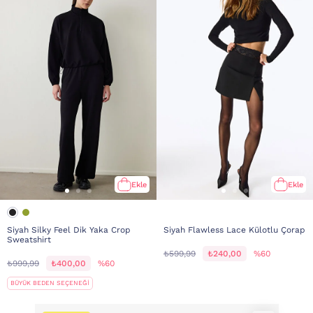
Ekle
Ekle
Siyah Silky Feel Dik Yaka Crop
Siyah Flawless Lace Külotlu Çorap
Sweatshirt
₺599,99
₺240,00
%60
₺999,99
₺400,00
%60
BÜYÜK BEDEN SEÇENEĞİ