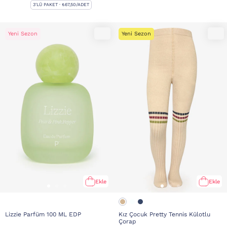
3'LÜ PAKET · ₺67,50/ADET
Yeni Sezon
Yeni Sezon
Ekle
Ekle
Lizzie Parfüm 100 ML EDP
Kız Çocuk Pretty Tennis Külotlu
Çorap