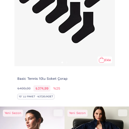
Ekle
Basic Tennis 10lu Soket Çorap
₺499,99
₺374,99
%25
10' LU PAKET · ₺37,50/ADET
Yeni Sezon
Yeni Sezon