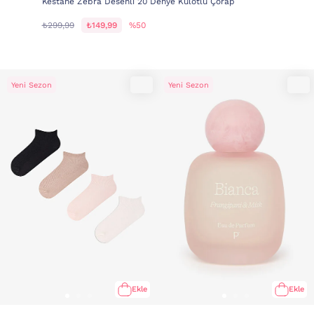
Kestane Zebra Desenli 20 Denye Külotlu Çorap
₺299,99
₺149,99
%50
Yeni Sezon
Yeni Sezon
Ekle
Ekle