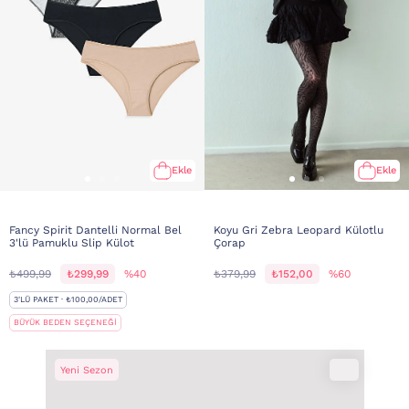
Ekle
Ekle
Fancy Spirit Dantelli Normal Bel
Koyu Gri Zebra Leopard Külotlu
3'lü Pamuklu Slip Külot
Çorap
₺499,99
₺299,99
%40
₺379,99
₺152,00
%60
3'LÜ PAKET · ₺100,00/ADET
BÜYÜK BEDEN SEÇENEĞİ
Yeni Sezon