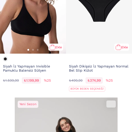
Ekle
Ekle
Siyah İz Yapmayan Invisible
Siyah Dikişsiz İz Yapmayan Normal
Pamuklu Balensiz Sütyen
Bel Slip Külot
₺1.599,99
₺1.199,99
%25
₺499,99
₺374,99
%25
BÜYÜK BEDEN SEÇENEĞİ
Yeni Sezon