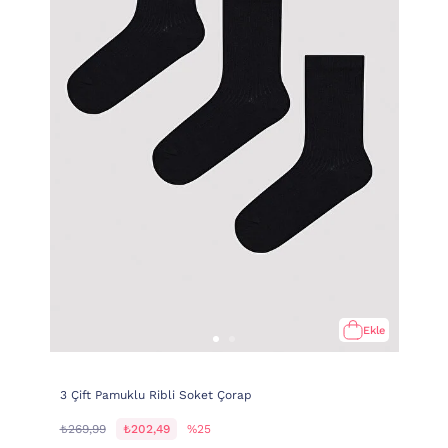
Ekle
3 Çift Pamuklu Ribli Soket Çorap
₺269,99
₺202,49
%25