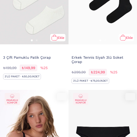
Ekle
Ekle
3 Çift Pamuklu Patik Çorap
Erkek Tennis Siyah 3lü Soket
Çorap
₺199,99
₺149,99
%25
₺299,99
₺224,99
%25
3'LÜ PAKET · ₺50,00/ADET
3'LÜ PAKET · ₺75,00/ADET