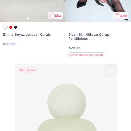
Ekle
Ekle
Emilia Beyaz Jartiyer Çorabı
Siyah Stil Külotlu Çorap-
Pentilicious
₺299,99
₺219,99
BÜYÜK BEDEN SEÇENEĞİ
Yeni Sezon