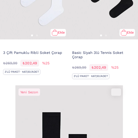
Ekle
Ekle
3 Çift Pamuklu Ribli Soket Çorap
Basic Siyah 3lü Tennis Soket
Çorap
₺269,99
₺202,49
%25
₺269,99
₺202,49
%25
3'LÜ PAKET · ₺67,50/ADET
3'LÜ PAKET · ₺67,50/ADET
Yeni Sezon