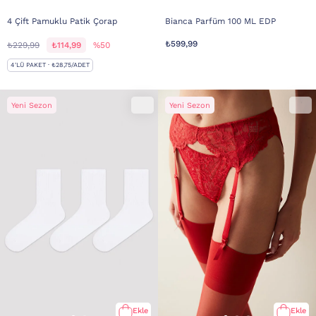
4 Çift Pamuklu Patik Çorap
Bianca Parfüm 100 ML EDP
₺599,99
₺229,99
₺114,99
%50
4'LÜ PAKET · ₺28,75/ADET
Yeni Sezon
Yeni Sezon
Ekle
Ekle