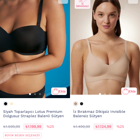
Ekle
Ekle
Siyah Toparlayıcı Lotus Premium
İz Bırakmaz Dikişsiz Invisible
Dolgusuz Straplez Balenli Sütyen
Balensiz Sütyen
₺1.599,99
₺1.199,99
%25
₺1.499,99
₺1.124,99
%25
BÜYÜK BEDEN SEÇENEĞİ