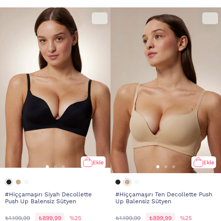
Ekle
Ekle
#Hiççamaşırı Siyah Decollette
#Hiççamaşırı Ten Decollette Push
Push Up Balensiz Sütyen
Up Balensiz Sütyen
₺1.199,99
₺899,99
%25
₺1.199,99
₺899,99
%25