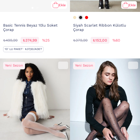
Ekle
Ekle
Basic Tennis Beyaz 10lu Soket
Siyah Scarlet Ribbon Külotlu
Çorap
Çorap
₺499,99
₺374,99
%25
₺379,99
₺152,00
%60
10' LU PAKET · ₺37,50/ADET
Yeni Sezon
Yeni Sezon