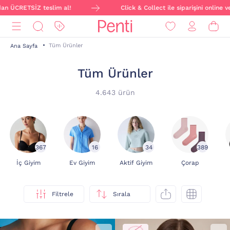
lim al!
Click & Collect ile siparişini online ver, mağazadan Ü
Tüm Ürünler
Ana Sayfa
Tüm Ürünler
4.643 ürün
367
16
34
389
İç Giyim
Ev Giyim
Aktif Giyim
Çorap
Filtrele
Sırala