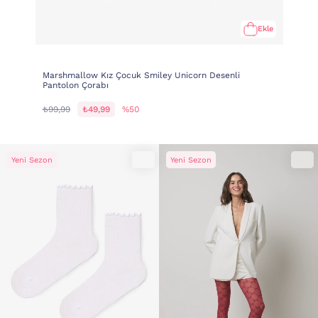
Ekle
Marshmallow Kız Çocuk Smiley Unicorn Desenli
Pantolon Çorabı
₺99,99
₺49,99
%50
Yeni Sezon
Yeni Sezon