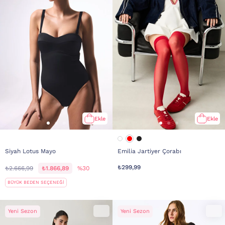
Ekle
Ekle
Siyah Lotus Mayo
Emilia Jartiyer Çorabı
₺299,99
₺2.666,99
₺1.866,89
%30
BÜYÜK BEDEN SEÇENEĞİ
Yeni Sezon
Yeni Sezon