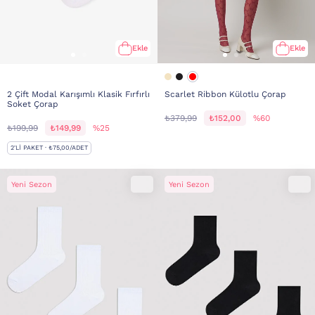
Ekle
Ekle
2 Çift Modal Karışımlı Klasik Fırfırlı
Scarlet Ribbon Külotlu Çorap
Soket Çorap
₺379,99
₺152,00
%60
₺199,99
₺149,99
%25
2'LI PAKET · ₺75,00/ADET
Yeni Sezon
Yeni Sezon