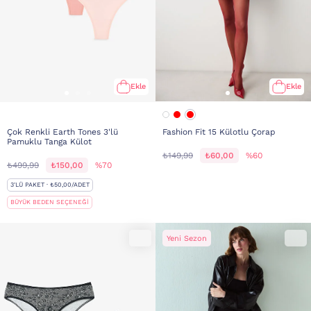
Ekle
Ekle
Çok Renkli Earth Tones 3'lü
Fashion Fit 15 Külotlu Çorap
Pamuklu Tanga Külot
₺149,99
₺60,00
%60
₺499,99
₺150,00
%70
3'LÜ PAKET · ₺50,00/ADET
BÜYÜK BEDEN SEÇENEĞİ
Yeni Sezon